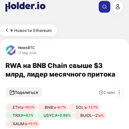
Новости Ethereum
NewsBTC
17 Мар 2026
RWA на BNB Chain свыше $3
млрд, лидер месячного притока
Поделиться
2
мин
ETH
BNB
SOL
-15,1%
-8,7%
-17,7%
TRX
USYC
BUIDL--2
+8,1%
+0,89%
%
XAUM
-11,1%