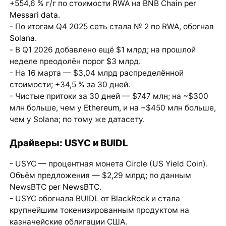
+554,6 % г/г по стоимости RWA на BNB Chain
per
Messari data
.
- По итогам Q4 2025 сеть стала № 2 по RWA, обогнав
Solana
.
- В Q1 2026 добавлено ещё $1 млрд; на прошлой
неделе преодолён порог $3 млрд.
- На 16 марта — $3,04 млрд распределённой
стоимости; +34,5 % за 30 дней.
- Чистые притоки за 30 дней — $747 млн; на ~$300
млн больше, чем у
Ethereum
, и на ~$450 млн больше,
чем у Solana; по тому же датасету.
Драйверы: USYC и BUIDL
- USYC — процентная монета Circle (US Yield Coin).
Объём предложения — $2,29 млрд; по данным
NewsBTC
per NewsBTC
.
- USYC обогнала BUIDL от BlackRock и стала
крупнейшим токенизированным продуктом на
казначейские облигации США.