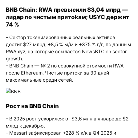
BNB Chain: RWA превысили $3,04 млрд —
лидер по чистым притokам; USYC держит
74 %
- Сектор токенизированных реальных активов
достиг $27 млрд; +8,5 % м/м и +375 % г/г; по данным
RWA.xyz, на которые ссылается NewsBTC
on sector
growth
.
- BNB Chain — № 2 по совокупной стоимости RWA
после Ethereum. Чистые притоки за 30 дней —
максимальные среди сетей.
Рост на
BNB
Chain
- В 2025 рост ускорился: от $3,6 млн в январе до $2
млрд к декабрю.
- Messari зафиксировал +228 % к/к в Q4 2025 и