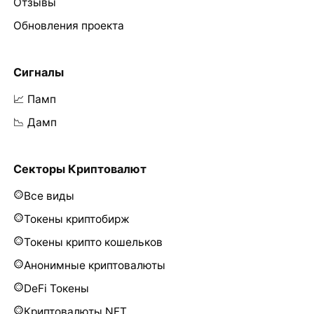
Отзывы
Обновления проекта
Сигналы
📈 Памп
📉 Дамп
Секторы Криптовалют
Все виды
Токены криптобирж
Токены крипто кошельков
Анонимные криптовалюты
DeFi Токены
Криптовалюты NFT