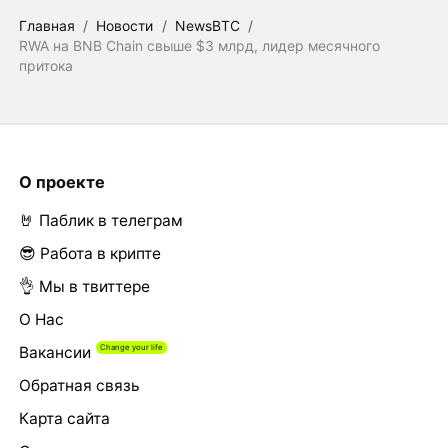
Главная
/
Новости
/
NewsBTC
/
RWA на BNB Chain свыше $3 млрд, лидер месячного
притока
О проекте
🤘 Паблик в телеграм
😎 Работа в крипте
👌 Мы в твиттере
О Нас
Вакансии
Обратная связь
Карта сайта