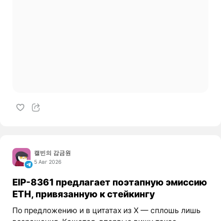
캘빈의 감금원
5 Авг 2026
EIP-8361 предлагает поэтапную эмиссию
ETH, привязанную к стейкингу
По предложению и в цитатах из X — сплошь лишь