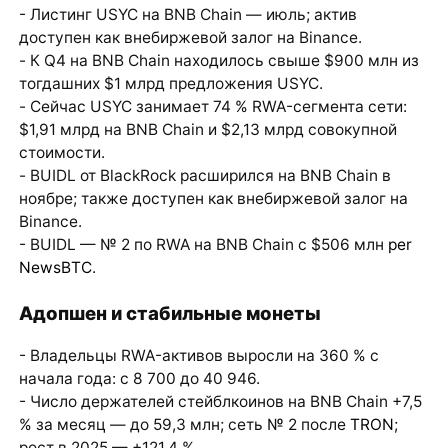
- Листинг USYC на BNB Chain — июль; актив
доступен как внебиржевой залог на Binance.
- К Q4 на BNB Chain находилось свыше $900 млн из
тогдашних $1 млрд предложения USYC.
- Сейчас USYC занимает 74 % RWA-сегмента сети:
$1,91 млрд на BNB Chain и $2,13 млрд совокупной
стоимости.
- BUIDL от BlackRock расширился на BNB Chain в
ноябре; также доступен как внебиржевой залог на
Binance.
- BUIDL — № 2 по RWA на BNB Chain с $506 млн
per
NewsBTC
.
Адопшен и стабильные монеты
- Владельцы RWA-активов выросли на 360 % с
начала года: с 8 700 до 40 946.
- Число держателей стейблкоинов на BNB Chain +7,5
% за месяц — до 59,3 млн; сеть № 2 после
TRON
;
рост в 2025 — +121,4 %.