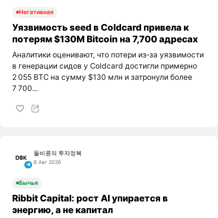
Негативная
Уязвимость seed в Coldcard привела к
потерям $130M Bitcoin на 7,700 адресах
Аналитики оценивают, что потери из‑за уязвимости
в генерации сидов у Coldcard достигли примерно
2 055 BTC на сумму $130 млн и затронули более
7 700...
돌비콩의 투자정복
8 Авг 2026
Бычья
Ribbit Capital: рост AI упирается в
энергию, а не капитал