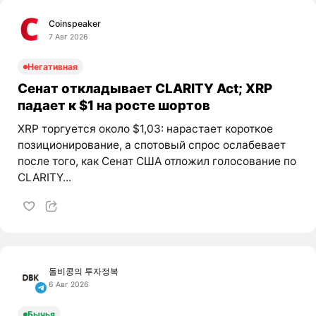
Coinspeaker
7 Авг 2026
Негативная
Сенат откладывает CLARITY Act; XRP
падает к $1 на росте шортов
XRP торгуется около $1,03: нарастает короткое
позиционирование, а спотовый спрос ослабевает
после того, как Сенат США отложил голосование по
CLARITY...
돌비콩의 투자정복
6 Авг 2026
Бычья