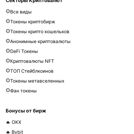
Секторы Криптовалют
Все виды
Токены криптобирж
Токены крипто кошельков
Анонимные криптовалюты
DeFi Токены
Криптовалюты NFT
ТОП Стейблкоинов
Токены метавселенных
Фан токены
Бонусы от бирж
🔥 OKX
🔥 Bybit