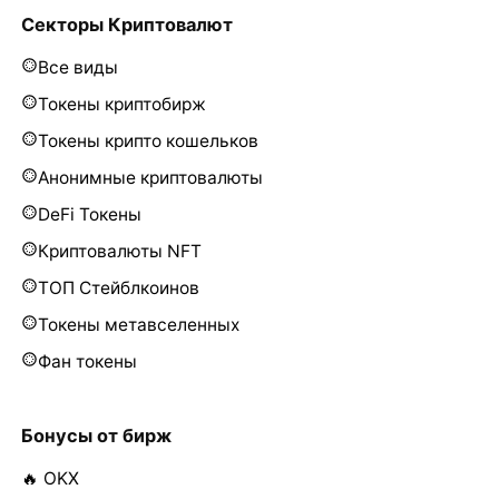
Секторы Криптовалют
Все виды
Токены криптобирж
Токены крипто кошельков
Анонимные криптовалюты
DeFi Токены
Криптовалюты NFT
ТОП Стейблкоинов
Токены метавселенных
Фан токены
Бонусы от бирж
🔥 OKX