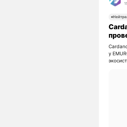
1
Нейтра
Carda
пров
Cardan
у EMUR
экосис