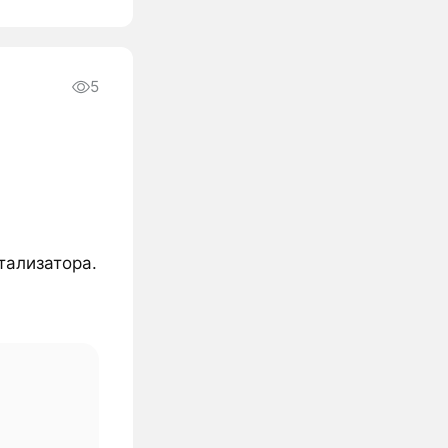
5
тализатора.