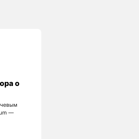
ора о
лючевым
ium —