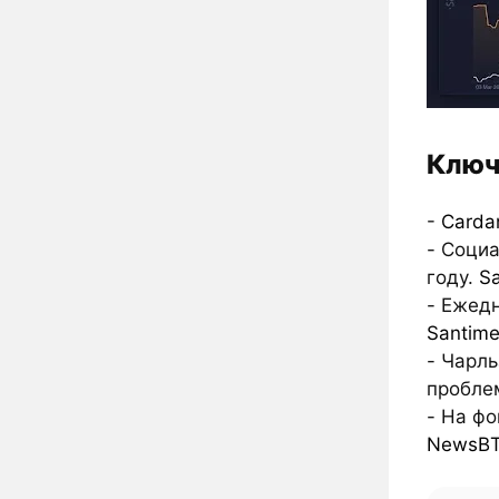
Ключ
-
Carda
- Соци
году.
S
- Ежед
Santime
- Чарль
пробле
- На ф
NewsB