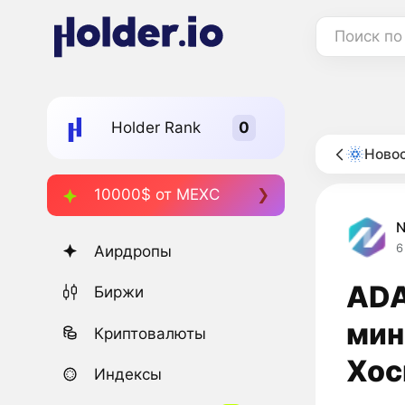
Поиск по
Holder Rank
Новос
10000$ от MEXC
6
Аирдропы
ADA
Биржи
мин
Криптовалюты
Хос
Индексы