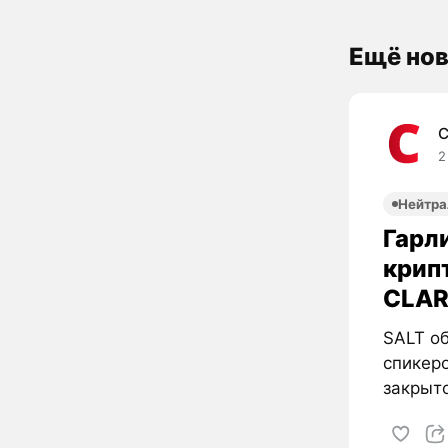
Ещё нов
C
2
Нейтра
Гарли
крип
CLAR
SALT об
спикер
закрыто