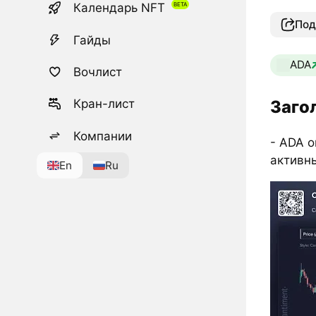
Календарь NFT
Под
Гайды
ADA
Вочлист
Заго
Кран-лист
Компании
- ADA о
активн
En
Ru