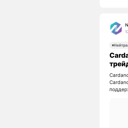
1
Нейтра
Card
трей
Cardano
Cardano
поддерж