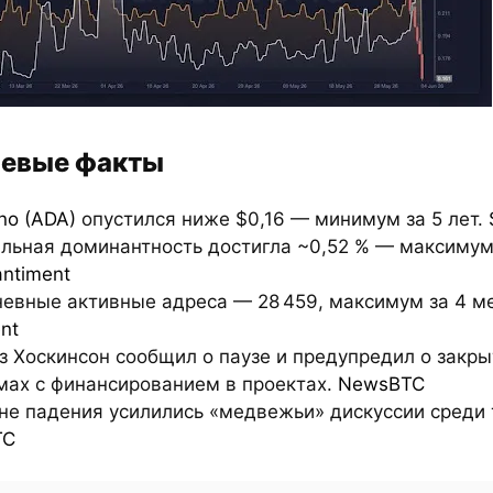
евые факты
no (ADA)
опустился ниже $0,16 — минимум за 5 лет.
альная доминантность достигла ~0,52 % — максимум
antiment
невные активные адреса — 28 459, максимум за 4 м
nt
з Хоскинсон сообщил о паузе и предупредил о закры
мах с финансированием в проектах.
NewsBTC
оне падения усилились «медвежьи» дискуссии среди 
TC