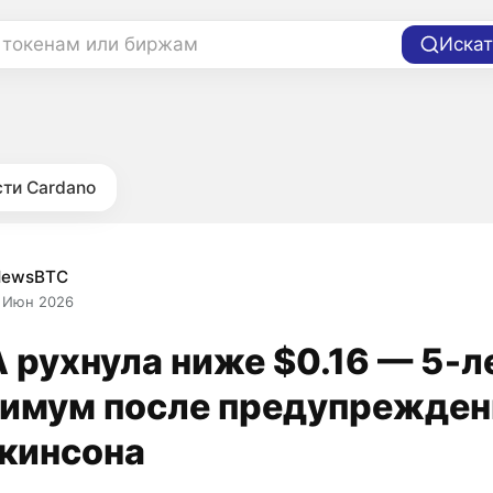
 токенам или биржам
Искат
ти Cardano
NewsBTC
 Июн 2026
 рухнула ниже $0.16 — 5‑л
имум после предупрежден
кинсона