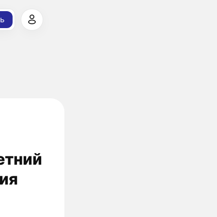
ь
етний
ия