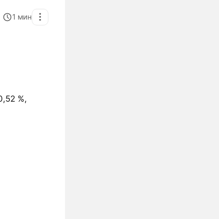
1
мин
0,52 %,