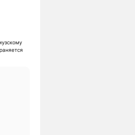
музскому
храняется