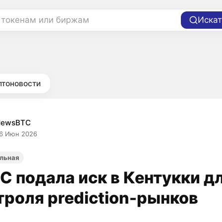
 токенам или биржам
Искат
птоновости
NewsBTC
6 Июн 2026
льная
C подала иск в Кентукки д
троля prediction‑рынков