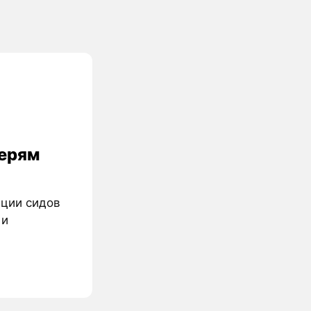
терям
ации сидов
 и