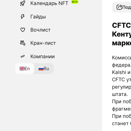
Календарь NFT
Под
Гайды
CFTC
Вочлист
Кенту
марк
Кран-лист
Компании
Комисс
федера
En
Ru
Kalshi 
CFTC ут
регули
штата.
При по
фрагме
При по
станет