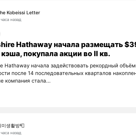
he Kobeissi Letter
 часа назад
shire Hathaway начала размещать $3
кэша, покупала акции во II кв.
ire Hathaway начала задействовать рекордный объём
сти после 14 последовательных кварталов накоплени
е компания стала...
취미생활방📮
 часа назад