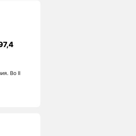
97,4
я. Во II