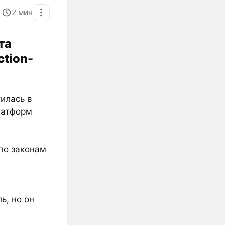
2
мин
та
ction-
илась в
латформ
по законам
ь, но он