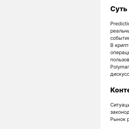
Суть 
Predict
реальн
событи
В крипт
операц
пользов
Polyma
дискусс
Конт
Ситуац
законо
Рынок 