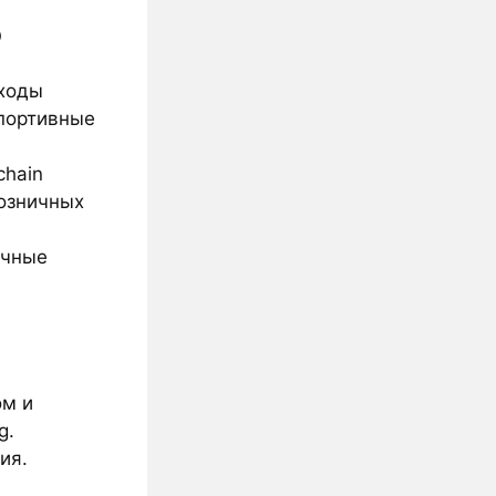
о
сходы
спортивные
chain
розничных
ичные
ом и
g.
ия.