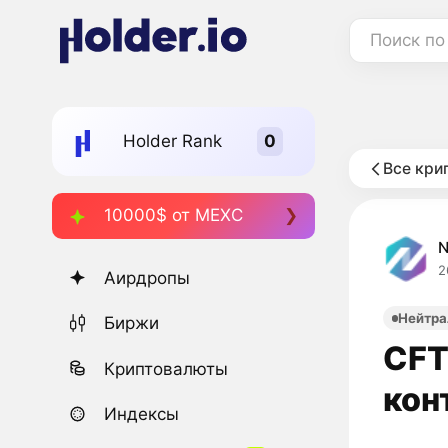
Поиск по
Holder Rank
Все кри
10000$ от MEXC
2
Аирдропы
Нейтра
Биржи
CFT
Криптовалюты
кон
Индексы