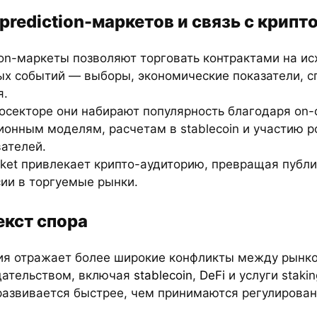
prediction-маркетов и связь с крипт
ion-маркеты позволяют торговать контрактами на и
ых событий — выборы, экономические показатели, 
я.
осекторе они набирают популярность благодаря on-
ионным моделям, расчетам в stablecoin и участию 
ателей.
rket привлекает крипто-аудиторию, превращая публ
ии в торгуемые рынки.
екст спора
ия отражает более широкие конфликты между рынк
дательством, включая
stablecoin
,
DeFi
и услуги stakin
развивается быстрее, чем принимаются регулирован