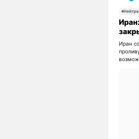
Нейтра
Иран:
закр
Иран с
проливу
возможн