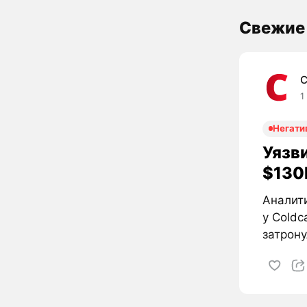
Свежие
C
1
Негати
Уязви
$130M
Аналити
у Coldc
затрону