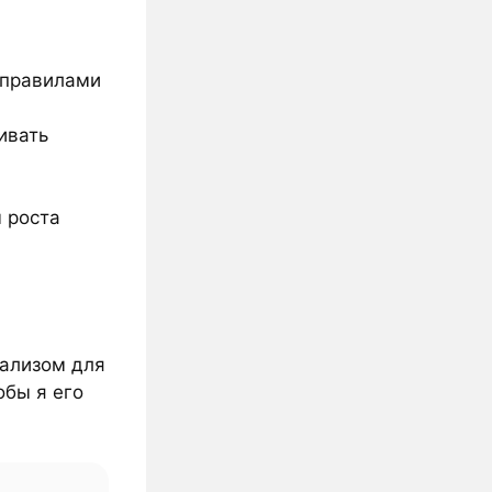
 правилами
ивать
 роста
нализом для
обы я его