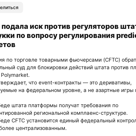
елиться
 подала иск против регуляторов шта
кки по вопросу регулирования predi
етов
ия по торговле товарными фьючерсами (CFTC) обрат
льный суд для блокировки действий штата против п
и Polymarket.
верждает, что event-контракты — это деривативы,
руемые на федеральном уровне, а не азартные игры 
беде штата платформы получат требования по
нтированной региональной комплаенс-структуре.
беде CFTC установится единый федеральный контрол
 более централизованным.