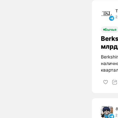
T
2
Бычья
Berk
млрд 
Berksh
налично
квартал
2