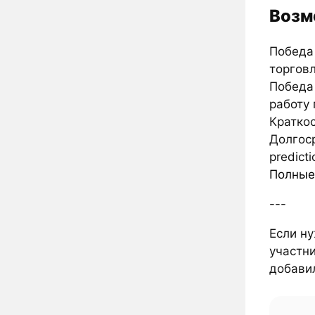
Возм
Победа
торговл
Победа
работу
Кратко
Долгос
predict
Полные
---
Если ну
участни
добави