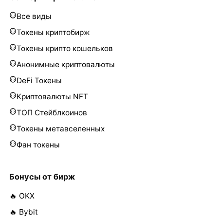
Все виды
Токены криптобирж
Токены крипто кошельков
Анонимные криптовалюты
DeFi Токены
Криптовалюты NFT
ТОП Стейблкоинов
Токены метавселенных
Фан токены
Бонусы от бирж
🔥 OKX
🔥 Bybit