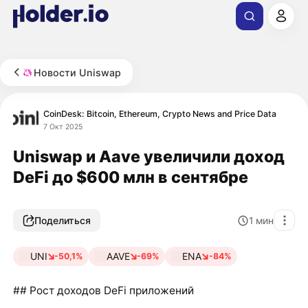
Новости Uniswap
CoinDesk: Bitcoin, Ethereum, Crypto News and Price Data
7 Окт 2025
Uniswap и Aave увеличили доход
DeFi до $600 млн в сентябре
Поделиться
1
мин
UNI
AAVE
ENA
-50,1%
-69%
-84%
## Рост доходов DeFi приложений