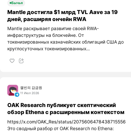
Бычья
Mantle достигла $1 млрд TVL Aave за 19
дней, расширяя ончейн RWA
Mantle раскрывает развитие своей RWA-
инфраструктуры на блокчейне. От
токенизированных казначейских облигаций США до
круглосуточных токенизированных...
캘빈의 감금원
11 Июл 2026
OAK Research публикует скептический
обзор Ethena с расширенным контекстом
https://x.com/OAK_Res/status/2075606478438715556
Это сводный разбор от OAK Research по Ethena: