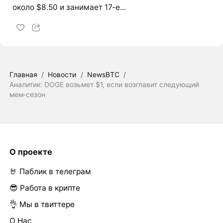
около $8.50 и занимает 17‑е...
Главная
/
Новости
/
NewsBTC
/
Аналитик: DOGE возьмет $1, если возглавит следующий
мем‑сезон
О проекте
🤘 Паблик в телеграм
😎 Работа в крипте
👌 Мы в твиттере
О Нас