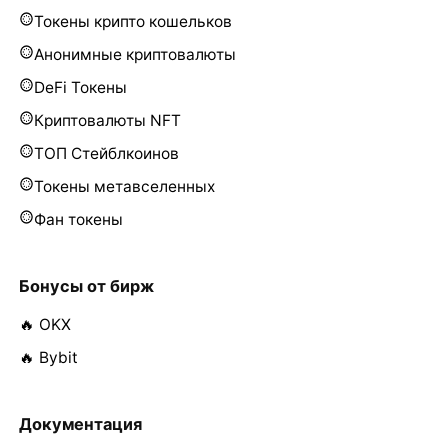
Токены крипто кошельков
Анонимные криптовалюты
DeFi Токены
Криптовалюты NFT
ТОП Стейблкоинов
Токены метавселенных
Фан токены
Бонусы от бирж
🔥 OKX
🔥 Bybit
Документация