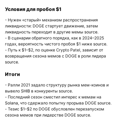
Условия для пробоя $1
- Нужен «старый» механизм распространения
ликвидности: DOGE стартует движение, затем
ликвидность переходит в другие мемы
source
.
- В сценарии обратного порядка, как в 2024–2025
годах, вероятность чистого пробоя $1 ниже
source
.
- Путь к $1–$2, по оценке Crypto Patel, зависит от
возвращения сезона мемов с DOGE в роли лидера
source
.
Итоги
- Ралли 2021 задало структуру рынка мем-коинов и
вывело
SHIB
в конкуренты
source
.
- Последний сезон сместил интерес к мемам на
Solana
, что сдержало попытку прорыва DOGE
source
.
- Тезис $1–$2 по DOGE обусловлен перезапуском
сезона мемов при лидерстве DOGE
source
.