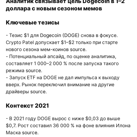
Аналитик связывает цель Dogecoin в 1–2
доллара с новым сезоном мемов
Ключевые тезисы
- Тезис $1 для
Dogecoin (DOGE)
снова в фокусе.
Crypto Patel допускает $1–$2 только при старте
нового сезона мем-коинов
source
.
- Потенциальный апсайд, по оценке аналитика,
составляет 1 000–2 000 % после запуска такого
режима
source
.
- Запуск ETF на DOGE не дал импульса к выходу
вверх. Рынок переключил внимание на другие
драйверы
source
.
Контекст 2021
- В 2021 году DOGE вырос с ниже $0,03 до выше
$0,7. Рост составил 36 000 % на фоне влияния Илона
Маска
source
.