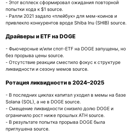
- Этот всплеск сформировал ожидания повторной
попытки хода к $1
source
.
- Ралли 2021 задало «плейбук» для мем-коинов и
привлекло конкурентов вроде
Shiba Inu (SHIB)
source
.
Драйверы и ETF на DOGE
- Фьючерсные и/или спот-ETF на DOGE запущены, но
без прорыва цены
source
.
- Отсутствие реакции сместило фокус к структуре
ликвидности и сезону мемов
source
.
Ротация ликвидности в 2024–2025
- В последних циклах капитал уходил в мемы на базе
Solana (SOL)
, а не в DOGE
source
.
- Смещение ликвидности снизило долю DOGE и
ограничило рост ниже прошлых ATH
source
.
- В результате попытка прорыва DOGE была
приглушена
source
.