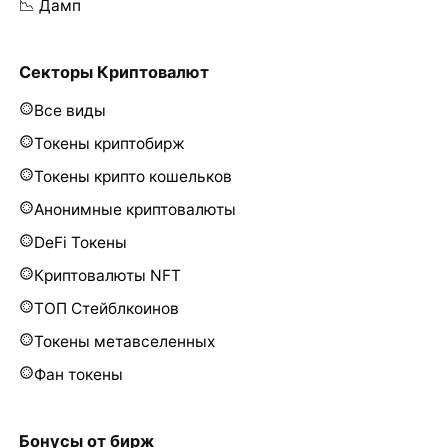
📉 Дамп
Секторы Криптовалют
Все виды
Токены криптобирж
Токены крипто кошельков
Анонимные криптовалюты
DeFi Токены
Криптовалюты NFT
ТОП Стейблкоинов
Токены метавселенных
Фан токены
Бонусы от бирж