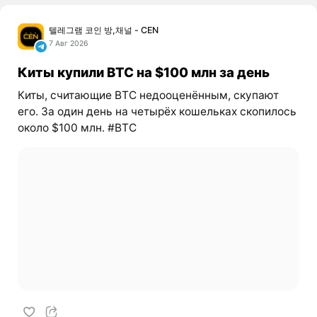
텔레그램 코인 방,채널 - CEN
7 Авг 2026
Киты купили BTC на $100 млн за день
Киты, считающие BTC недооценённым, скупают
его. За один день на четырёх кошельках скопилось
около $100 млн. #BTC