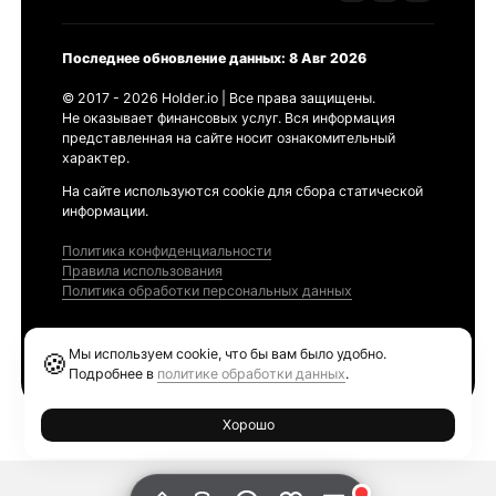
Последнее обновление данных: 8 Авг 2026
© 2017 - 2026 Holder.io | Все права защищены.
Не оказывает финансовых услуг. Вся информация
представленная на сайте носит ознакомительный
характер.
На сайте используются cookie для сбора статической
информации.
Политика конфиденциальности
Правила использования
Политика обработки персональных данных
Продукты
Мы используем cookie, что бы вам было удобно.
🍪
Ethereum GAS Tracker
Подробнее в
политике обработки данных
.
Хорошо