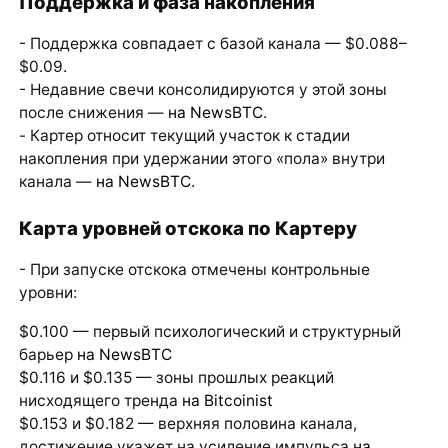
Поддержка и фаза накопления
- Поддержка совпадает с базой канала — $0.088–
$0.09.
- Недавние свечи консолидируются у этой зоны
после снижения —
на NewsBTC
.
- Картер относит текущий участок к стадии
накопления при удержании этого «пола» внутри
канала —
на NewsBTC
.
Карта уровней отскока по Картеру
- При запуске отскока отмечены контрольные
уровни:
$0.100 — первый психологический и структурный
барьер
на NewsBTC
$0.116 и $0.135 — зоны прошлых реакций
нисходящего тренда
на Bitcoinist
$0.153 и $0.182 — верхняя половина канала,
достижение укажет на усиление импульса
на