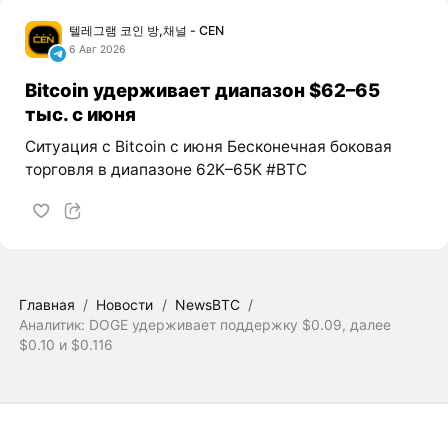
텔레그램 코인 방,채널 - CEN
6 Авг 2026
Bitcoin удерживает диапазон $62–65
тыс. с июня
Ситуация с Bitcoin с июня Бесконечная боковая
торговля в диапазоне 62K–65K #BTC
Главная
/
Новости
/
NewsBTC
/
Аналитик: DOGE удерживает поддержку $0.09, далее
$0.10 и $0.116