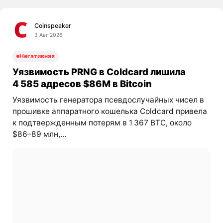
Coinspeaker
3 Авг 2026
Негативная
Уязвимость PRNG в Coldcard лишила
4 585 адресов $86M в Bitcoin
Уязвимость генератора псевдослучайных чисел в
прошивке аппаратного кошелька Coldcard привела
к подтвержденным потерям в 1 367 BTC, около
$86–89 млн,...