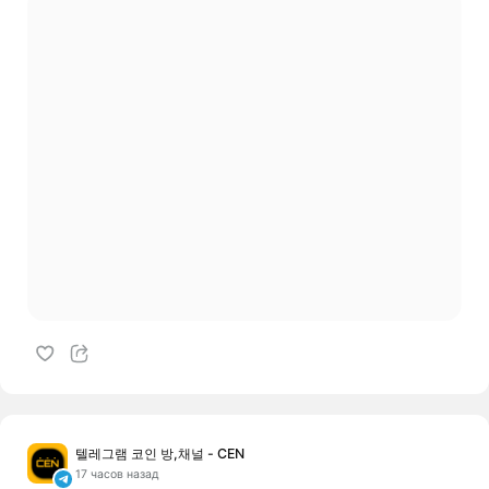
텔레그램 코인 방,채널 - CEN
17 часов назад