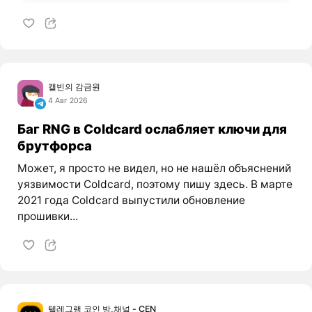
캘빈의 감금원
4 Авг 2026
Баг RNG в Coldcard ослабляет ключи для
брутфорса
Может, я просто не видел, но не нашёл объяснений
уязвимости Coldcard, поэтому пишу здесь. В марте
2021 года Coldcard выпустили обновление
прошивки...
텔레그램 코인 방,채널 - CEN