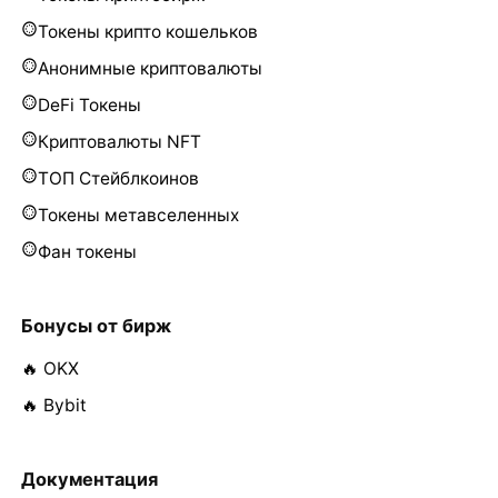
Токены крипто кошельков
Анонимные криптовалюты
DeFi Токены
Криптовалюты NFT
ТОП Стейблкоинов
Токены метавселенных
Фан токены
Бонусы от бирж
🔥 OKX
🔥 Bybit
Документация