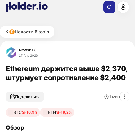
Новости Bitcoin
NewsBTC
27 Апр 2026
Ethereum держится выше $2,370,
штурмует сопротивление $2,400
Поделиться
1
мин
BTC
ETH
-16,9%
-18,2%
Обзор