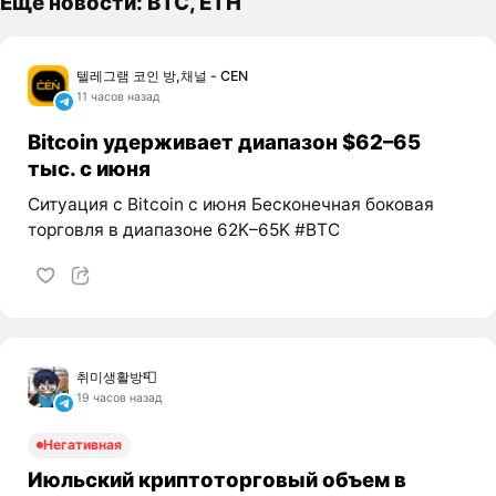
Ещё новости: BTC, ETH
텔레그램 코인 방,채널 - CEN
11 часов назад
Bitcoin удерживает диапазон $62–65
тыс. с июня
Ситуация с Bitcoin с июня Бесконечная боковая
торговля в диапазоне 62K–65K #BTC
취미생활방📮
19 часов назад
Негативная
Июльский криптоторговый объем в