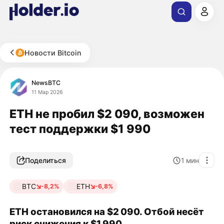
Новости Bitcoin
NewsBTC
11 Мар 2026
ETH не пробил $2 090, возможен
тест поддержки $1 990
Поделиться
1
мин
BTC
ETH
-8,2%
-6,8%
ETH остановился на $2 090. Отбой несёт
риск снижения к $1 990.