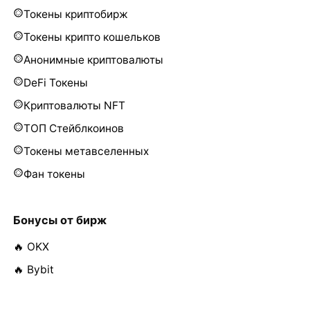
Токены криптобирж
Токены крипто кошельков
Анонимные криптовалюты
DeFi Токены
Криптовалюты NFT
ТОП Стейблкоинов
Токены метавселенных
Фан токены
Бонусы от бирж
🔥 OKX
🔥 Bybit