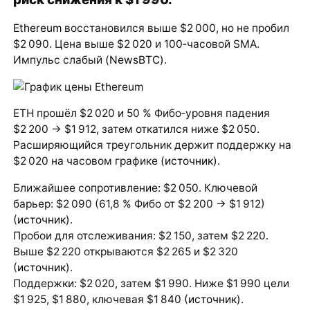
Ethereum
восстановился выше $2 000, но не пробил
$2 090. Цена выше $2 020 и 100‑часовой SMA.
Импульс слабый
(NewsBTC)
.
ETH прошёл $2 020 и 50 % Фибо‑уровня падения
$2 200 → $1 912, затем откатился ниже $2 050.
Расширяющийся треугольник держит поддержку на
$2 020 на часовом графике
(источник)
.
Ближайшее сопротивление: $2 050. Ключевой
барьер: $2 090 (61,8 % Фибо от $2 200 → $1 912)
(источник)
.
Пробои для отслеживания: $2 150, затем $2 220.
Выше $2 220 открываются $2 265 и $2 320
(источник)
.
Поддержки: $2 020, затем $1 990. Ниже $1 990 цели
$1 925, $1 880, ключевая $1 840
(источник)
.