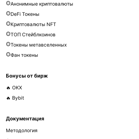
Анонимные криптовалюты
DeFi Токены
Криптовалюты NFT
ТОП Стейблкоинов
Токены метавселенных
Фан токены
Бонусы от бирж
🔥 OKX
🔥 Bybit
Документация
Методология