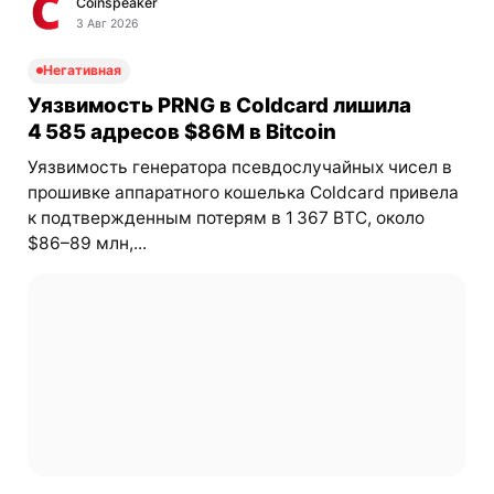
Coinspeaker
3 Авг 2026
Негативная
Уязвимость PRNG в Coldcard лишила
4 585 адресов $86M в Bitcoin
Уязвимость генератора псевдослучайных чисел в
прошивке аппаратного кошелька Coldcard привела
к подтвержденным потерям в 1 367 BTC, около
$86–89 млн,...