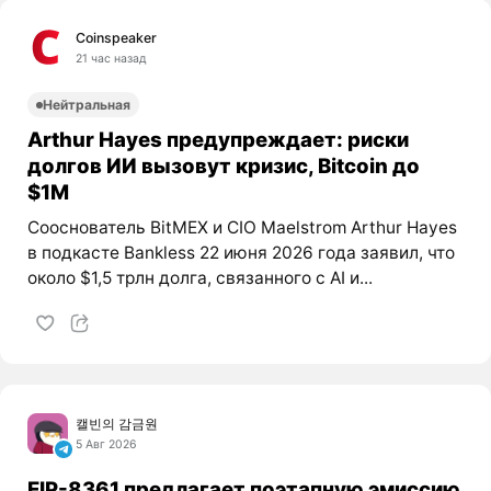
Coinspeaker
21 час назад
Нейтральная
Arthur Hayes предупреждает: риски
долгов ИИ вызовут кризис, Bitcoin до
$1M
Сооснователь BitMEX и CIO Maelstrom Arthur Hayes
в подкасте Bankless 22 июня 2026 года заявил, что
около $1,5 трлн долга, связанного с AI и...
캘빈의 감금원
5 Авг 2026
EIP-8361 предлагает поэтапную эмиссию