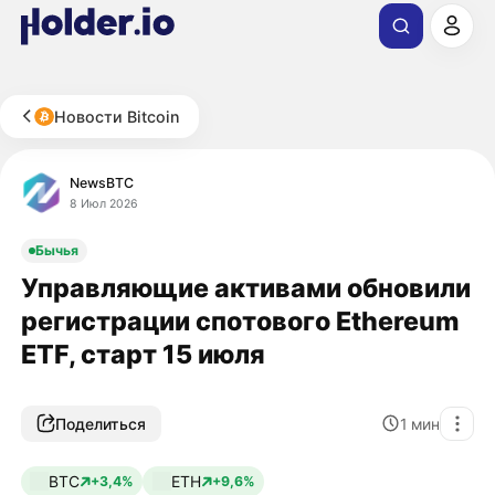
Новости Bitcoin
NewsBTC
8 Июл 2026
Бычья
Управляющие активами обновили
регистрации спотового Ethereum
ETF, старт 15 июля
Поделиться
1
мин
BTC
ETH
+3,4%
+9,6%