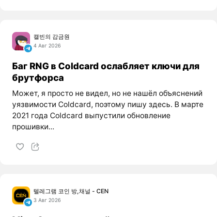
캘빈의 감금원
4 Авг 2026
Баг RNG в Coldcard ослабляет ключи для
брутфорса
Может, я просто не видел, но не нашёл объяснений
уязвимости Coldcard, поэтому пишу здесь. В марте
2021 года Coldcard выпустили обновление
прошивки...
텔레그램 코인 방,채널 - CEN
3 Авг 2026