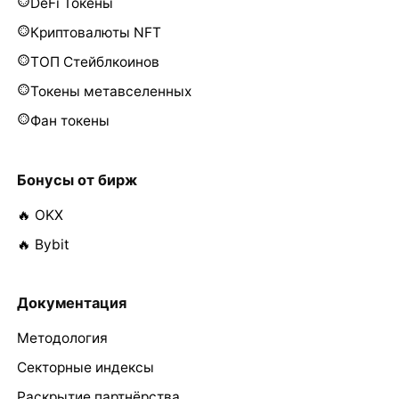
DeFi Токены
Криптовалюты NFT
ТОП Стейблкоинов
Токены метавселенных
Фан токены
Бонусы от бирж
🔥 OKX
🔥 Bybit
Документация
Методология
Секторные индексы
Раскрытие партнёрства