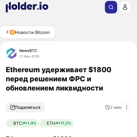
Новости Bitcoin
NewsBTC
17 Июн 2026
Ethereum удерживает $1800
перед решением ФРС и
обновлением ликвидности
Поделиться
2
мин
BTC
ETH
+1,4%
+11,2%