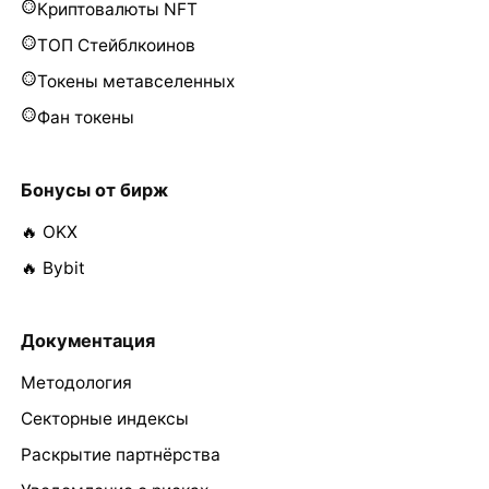
Криптовалюты NFT
ТОП Стейблкоинов
Токены метавселенных
Фан токены
Бонусы от бирж
🔥 OKX
🔥 Bybit
Документация
Методология
Секторные индексы
Раскрытие партнёрства