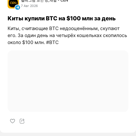
텔레그램 코인 방,채널 - CEN
7 Авг 2026
Киты купили BTC на $100 млн за день
Киты, считающие BTC недооценённым, скупают
его. За один день на четырёх кошельках скопилось
около $100 млн. #BTC