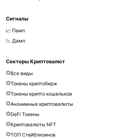
Сигналы
📈 Памп
📉 Дамп
Секторы Криптовалют
Все виды
Токены криптобирж
Токены крипто кошельков
Анонимные криптовалюты
DeFi Токены
Криптовалюты NFT
ТОП Стейблкоинов