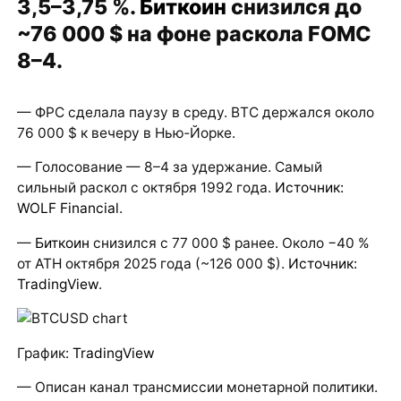
3,5–3,75 %.
Биткоин
снизился до
~76 000 $ на фоне раскола FOMC
8–4.
— ФРС сделала паузу в среду. BTC держался около
76 000 $ к вечеру в Нью‑Йорке.
— Голосование — 8–4 за удержание. Самый
сильный раскол с октября 1992 года.
Источник:
WOLF Financial
.
—
Биткоин
снизился с 77 000 $ ранее. Около −40 %
от ATH октября 2025 года (~126 000 $).
Источник:
TradingView
.
График:
TradingView
— Описан канал трансмиссии монетарной политики.