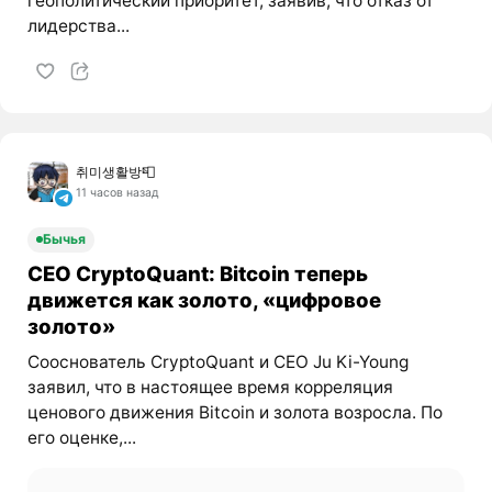
геополитический приоритет, заявив, что отказ от
лидерства...
취미생활방📮
11 часов назад
Бычья
CEO CryptoQuant: Bitcoin теперь
движется как золото, «цифровое
золото»
Сооснователь CryptoQuant и CEO Ju Ki-Young
заявил, что в настоящее время корреляция
ценового движения Bitcoin и золота возросла. По
его оценке,...