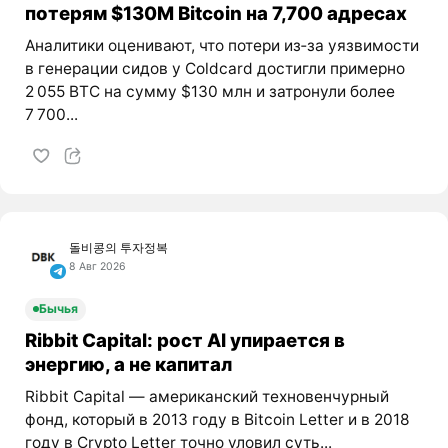
потерям $130M Bitcoin на 7,700 адресах
Аналитики оценивают, что потери из‑за уязвимости
в генерации сидов у Coldcard достигли примерно
2 055 BTC на сумму $130 млн и затронули более
7 700...
돌비콩의 투자정복
8 Авг 2026
Бычья
Ribbit Capital: рост AI упирается в
энергию, а не капитал
Ribbit Capital — американский техновенчурный
фонд, который в 2013 году в Bitcoin Letter и в 2018
году в Crypto Letter точно уловил суть...