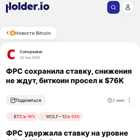
Новости Bitcoin
Coinspeaker
30 Апр 2026
ФРС сохранила ставку, снижения
не ждут, биткоин просел к $76K
Поделиться
2
мин
BTC
WOLF--12
-16%
-33%
ФРС удержала ставку на уровне