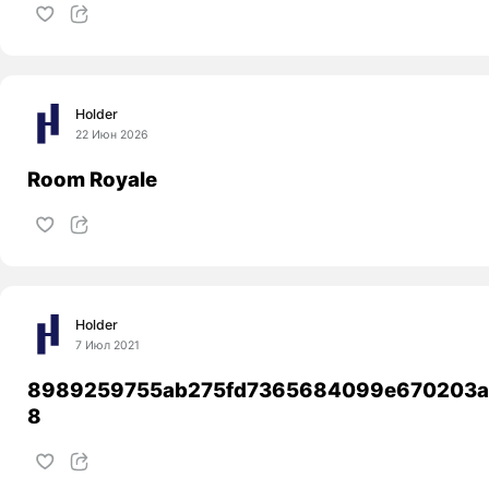
Holder
22 Июн 2026
Room Royale
Holder
7 Июл 2021
8989259755ab275fd7365684099e670203a
8