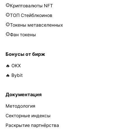
Криптовалюты NFT
ТОП Стейблкоинов
Токены метавселенных
Фан токены
Бонусы от бирж
🔥 OKX
🔥 Bybit
Документация
Методология
Секторные индексы
Раскрытие партнёрства