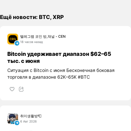
Ещё новости: BTC, XRP
텔레그램 코인 방,채널 - CEN
18 часов назад
Bitcoin удерживает диапазон $62–65
тыс. с июня
Ситуация с Bitcoin с июня Бесконечная боковая
торговля в диапазоне 62K–65K #BTC
취미생활방📮
6 Авг 2026