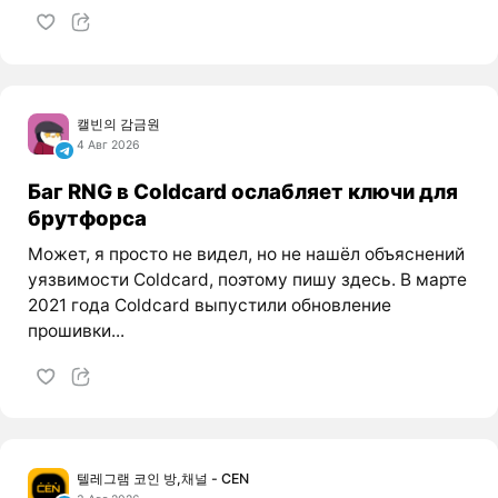
캘빈의 감금원
4 Авг 2026
Баг RNG в Coldcard ослабляет ключи для
брутфорса
Может, я просто не видел, но не нашёл объяснений
уязвимости Coldcard, поэтому пишу здесь. В марте
2021 года Coldcard выпустили обновление
прошивки...
텔레그램 코인 방,채널 - CEN