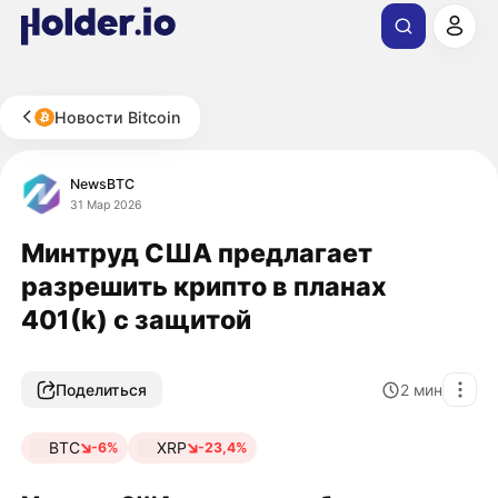
Новости Bitcoin
NewsBTC
31 Мар 2026
Минтруд США предлагает
разрешить крипто в планах
401(k) с защитой
Поделиться
2
мин
BTC
XRP
-6%
-23,4%