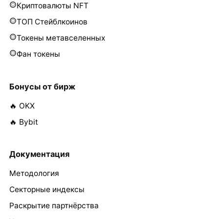
Криптовалюты NFT
ТОП Стейблкоинов
Токены метавселенных
Фан токены
Бонусы от бирж
🔥 OKX
🔥 Bybit
Документация
Методология
Секторные индексы
Раскрытие партнёрства