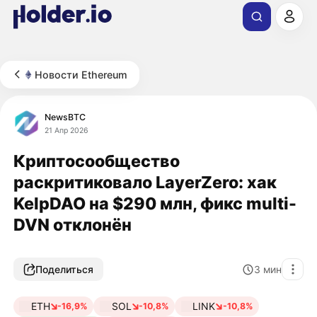
Новости Ethereum
NewsBTC
21 Апр 2026
Криптосообщество
раскритиковало LayerZero: хак
KelpDAO на $290 млн, фикс multi-
DVN отклонён
Поделиться
3
мин
ETH
SOL
LINK
-16,9%
-10,8%
-10,8%