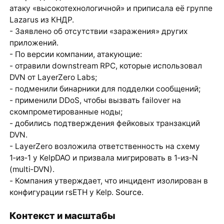
атаку «высокотехнологичной» и приписала её группе
Lazarus из КНДР.
- Заявлено об отсутствии «заражения» других
приложений.
- По версии компании, атакующие:
- отравили downstream RPC, которые использовал
DVN от LayerZero Labs;
- подменили бинарники для подделки сообщений;
- применили DDoS, чтобы вызвать failover на
скомпрометированные ноды;
- добились подтверждения фейковых транзакций
DVN.
- LayerZero возложила ответственность на схему
1‑из‑1 у KelpDAO и призвала мигрировать в 1‑из‑N
(multi‑DVN).
- Компания утверждает, что инцидент изолирован в
конфигурации rsETH у Kelp.
Source
.
Контекст и масштабы