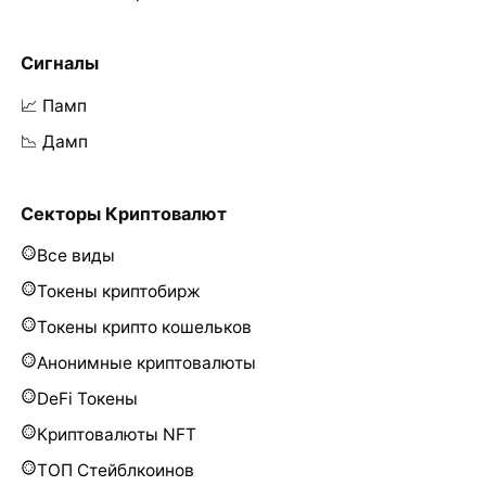
Сигналы
📈 Памп
📉 Дамп
Секторы Криптовалют
Все виды
Токены криптобирж
Токены крипто кошельков
Анонимные криптовалюты
DeFi Токены
Криптовалюты NFT
ТОП Стейблкоинов