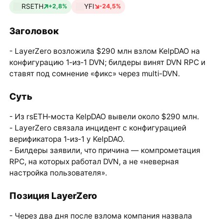
RSETH
YFI
+2,8%
-24,5%
Заголовок
- LayerZero возложила $290 млн взлом KelpDAO на
конфигурацию 1‑из‑1 DVN; билдеры винят DVN RPC и
ставят под сомнение «фикс» через multi‑DVN.
Суть
- Из rsETH‑моста KelpDAO вывели около $290 млн.
- LayerZero связала инцидент с конфигурацией
верификатора 1‑из‑1 у KelpDAO.
- Билдеры заявили, что причина — компрометация
RPC, на которых работал DVN, а не «неверная
настройка пользователя».
Позиция LayerZero
- Через два дня после взлома компания назвала