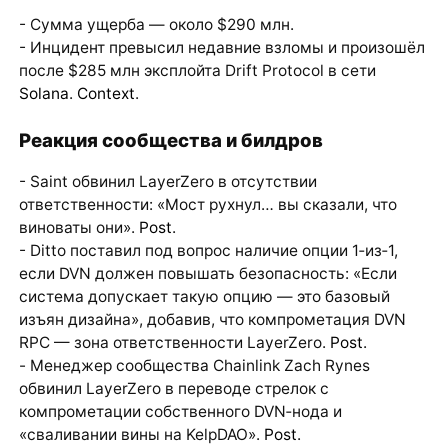
- Сумма ущерба — около $290 млн.
- Инцидент превысил недавние взломы и произошёл
после $285 млн эксплойта Drift Protocol в сети
Solana
.
Context
.
Реакция сообщества и билдров
- Saint обвинил LayerZero в отсутствии
ответственности: «Мост рухнул… вы сказали, что
виноваты они».
Post
.
- Ditto поставил под вопрос наличие опции 1‑из‑1,
если DVN должен повышать безопасность: «Если
система допускает такую опцию — это базовый
изъян дизайна», добавив, что компрометация DVN
RPC — зона ответственности LayerZero.
Post
.
- Менеджер сообщества Chainlink Zach Rynes
обвинил LayerZero в переводе стрелок с
компрометации собственного DVN‑нода и
«сваливании вины на KelpDAO».
Post
.