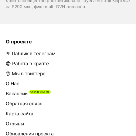
Криптосообщество раскритиковало LayerZero: хак KelpDAO
на $290 млн, фикс multi-DVN отклонён
О проекте
🤘 Паблик в телеграм
😎 Работа в крипте
👌 Мы в твиттере
О Нас
Вакансии
Обратная связь
Карта сайта
Отзывы
Обновления проекта