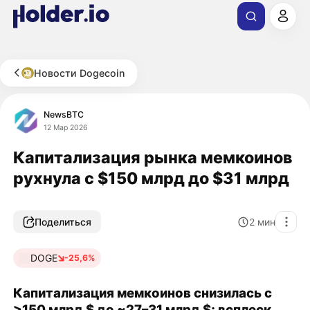
Новости Dogecoin
NewsBTC
12 Мар 2026
Капитализация рынка мемкоинов
рухнула с $150 млрд до $31 млрд
Поделиться
2
мин
DOGE
-25,6%
Капитализация мемкоинов снизилась с
>150 млрд $ до ~27–31 млрд $; всплеск