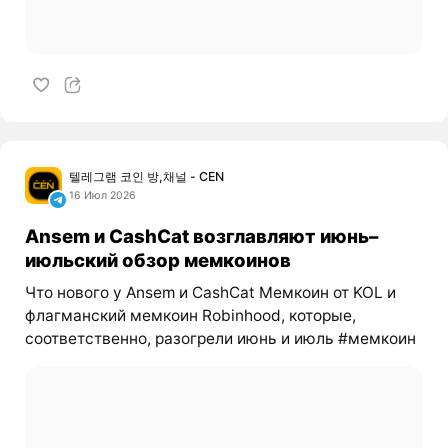
텔레그램 코인 방,채널 - CEN
16 Июл 2026
Ansem и CashCat возглавляют июнь–
июльский обзор мемкоинов
Что нового у Ansem и CashCat Мемкоин от KOL и
флагманский мемкоин Robinhood, которые,
соответственно, разогрели июнь и июль #мемкоин