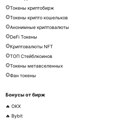
Токены криптобирж
Токены крипто кошельков
Анонимные криптовалюты
DeFi Токены
Криптовалюты NFT
ТОП Стейблкоинов
Токены метавселенных
Фан токены
Бонусы от бирж
🔥 OKX
🔥 Bybit