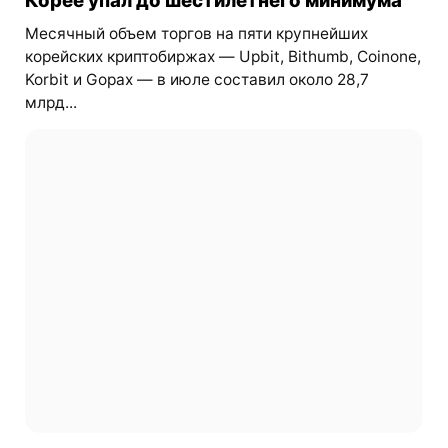
Корее упал до шестилетнего минимума
Месячный объем торгов на пяти крупнейших
корейских криптобиржах — Upbit, Bithumb, Coinone,
Korbit и Gopax — в июле составил около 28,7
млрд...