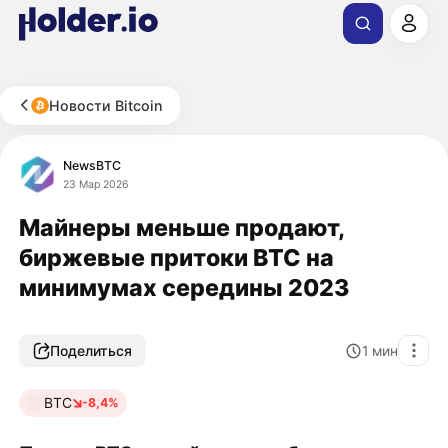
Новости Bitcoin
NewsBTC
23 Мар 2026
Майнеры меньше продают,
биржевые притоки BTC на
минимумах середины 2023
Поделиться
1
мин
BTC
-8,4%