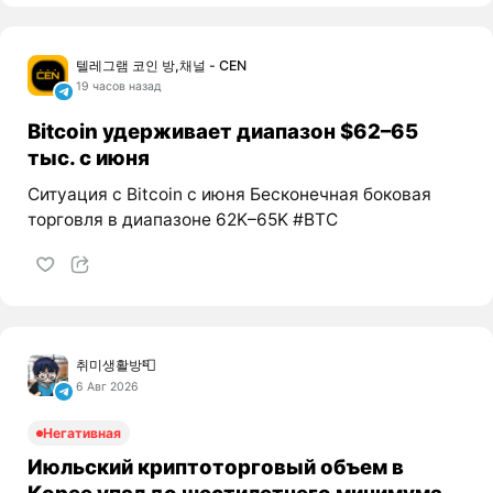
텔레그램 코인 방,채널 - CEN
19 часов назад
Bitcoin удерживает диапазон $62–65
тыс. с июня
Ситуация с Bitcoin с июня Бесконечная боковая
торговля в диапазоне 62K–65K #BTC
취미생활방📮
6 Авг 2026
Негативная
Июльский криптоторговый объем в