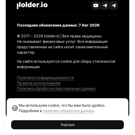
Последнее обновление данных: 7 Авг 2026
© 2017 - 2026 Holder.io | Все права защищены.
Не оказывает финансовых услуг. Вся информация
представленная на сайте носит ознакомительный
характер.
На сайте используются cookie для сбора статической
информации.
Политика конфиденциальности
Правила использования
Политика обработки персональных данных
Продукты
Мы используем cookie, что бы вам было удобно.
🍪
Ethereum GAS Tracker
Подробнее в
политике обработки данных
.
Хорошо