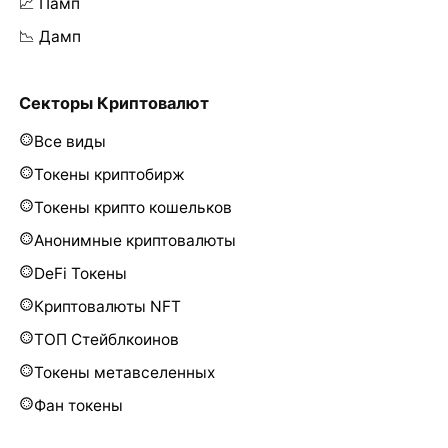
📈 Памп
📉 Дамп
Секторы Криптовалют
Все виды
Токены криптобирж
Токены крипто кошельков
Анонимные криптовалюты
DeFi Токены
Криптовалюты NFT
ТОП Стейблкоинов
Токены метавселенных
Фан токены