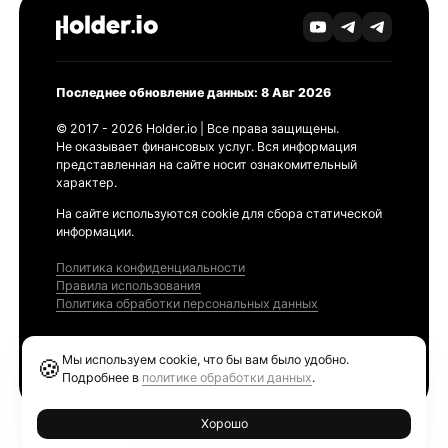
Последнее обновление данных: 8 Авг 2026
© 2017 - 2026 Holder.io | Все права защищены.
Не оказывает финансовых услуг. Вся информация
представленная на сайте носит ознакомительный
характер.
На сайте используются cookie для сбора статической
информации.
Политика конфиденциальности
Правила использования
Политика обработки персональных данных
Продукты
Мы используем cookie, что бы вам было удобно.
🍪
Ethereum GAS Tracker
Подробнее в
политике обработки данных
.
Хорошо