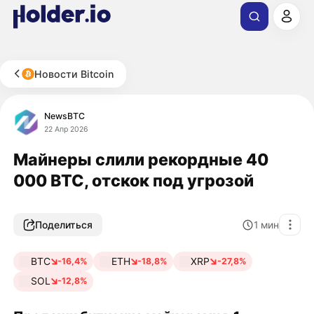
Новости Bitcoin
NewsBTC
22 Апр 2026
Майнеры слили рекордные 40
000 BTC, отскок под угрозой
Поделиться
1
мин
BTC
ETH
XRP
-16,4%
-18,8%
-27,8%
SOL
-12,8%