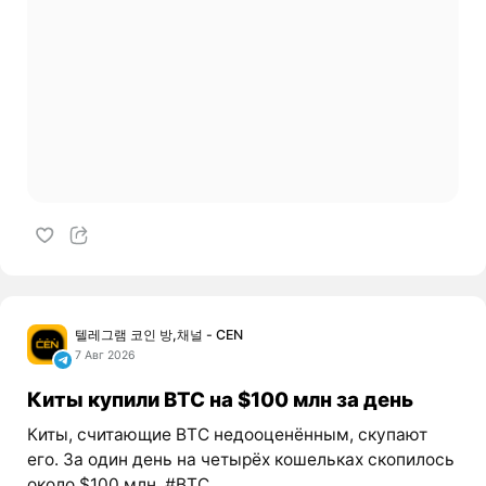
텔레그램 코인 방,채널 - CEN
7 Авг 2026
Киты купили BTC на $100 млн за день
Киты, считающие BTC недооценённым, скупают
его. За один день на четырёх кошельках скопилось
около $100 млн. #BTC