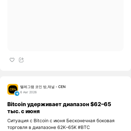
텔레그램 코인 방,채널 - CEN
6 Авг 2026
Bitcoin удерживает диапазон $62–65
тыс. с июня
Ситуация с Bitcoin с июня Бесконечная боковая
торговля в диапазоне 62K–65K #BTC