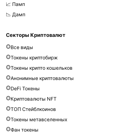
📈 Памп
📉 Дамп
Секторы Криптовалют
Все виды
Токены криптобирж
Токены крипто кошельков
Анонимные криптовалюты
DeFi Токены
Криптовалюты NFT
ТОП Стейблкоинов
Токены метавселенных
Фан токены