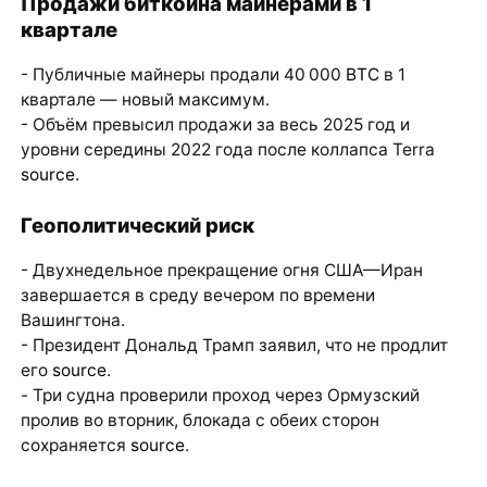
Продажи биткоина майнерами в 1
квартале
- Публичные майнеры продали 40 000
BTC
в 1
квартале — новый максимум.
- Объём превысил продажи за весь 2025 год и
уровни середины 2022 года после коллапса Terra
source
.
Геополитический риск
- Двухнедельное прекращение огня США—Иран
завершается в среду вечером по времени
Вашингтона.
- Президент Дональд Трамп заявил, что не продлит
его
source
.
- Три судна проверили проход через Ормузский
пролив во вторник, блокада с обеих сторон
сохраняется
source
.