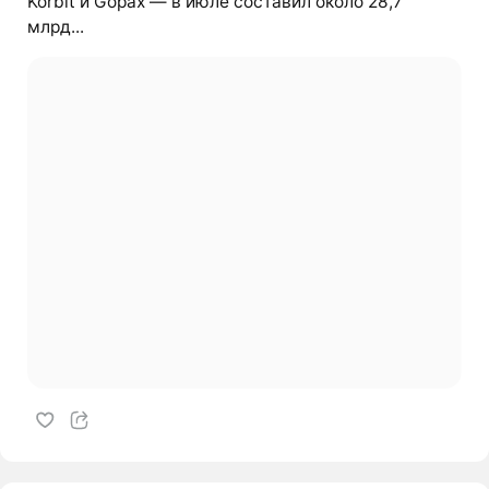
Korbit и Gopax — в июле составил около 28,7
млрд...