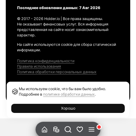
Последнее обновление данных: 7 Авг 2026
© 2017 - 2026 Holder.io | Все права защищены.
Не оказывает финансовых услуг. Вся информация
представленная на сайте носит ознакомительный
характер.
На сайте используются cookie для сбора статической
информации.
Политика конфиденциальности
Правила использования
Политика обработки персональных данных
Продукты
Мы используем cookie, что бы вам было удобно.
🍪
Ethereum GAS Tracker
Подробнее в
политике обработки данных
.
Хорошо