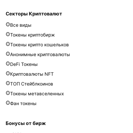
Секторы Криптовалют
Все виды
Токены криптобирж
Токены крипто кошельков
Анонимные криптовалюты
DeFi Токены
Криптовалюты NFT
ТОП Стейблкоинов
Токены метавселенных
Фан токены
Бонусы от бирж