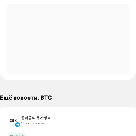
Ещё новости: BTC
돌비콩의 투자정복
15 часов назад