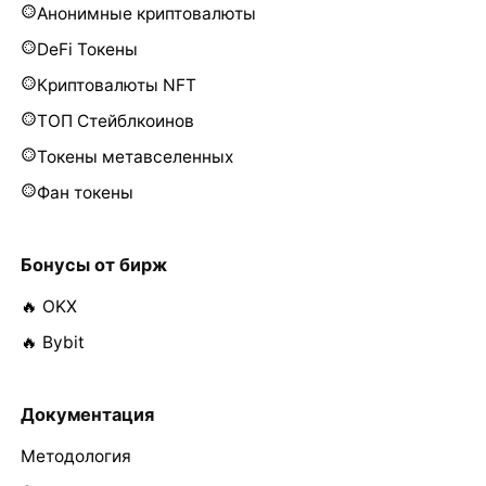
Анонимные криптовалюты
DeFi Токены
Криптовалюты NFT
ТОП Стейблкоинов
Токены метавселенных
Фан токены
Бонусы от бирж
🔥 OKX
🔥 Bybit
Документация
Методология