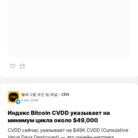
텔레그램 코인 방,채널 - CEN
5 Авг 2026
Индекс Bitcoin CVDD указывает на
минимум цикла около $49,000
CVDD сейчас указывает на $49K CVDD (Cumulative
Value Days Destroyed) — это ончейн-метрика