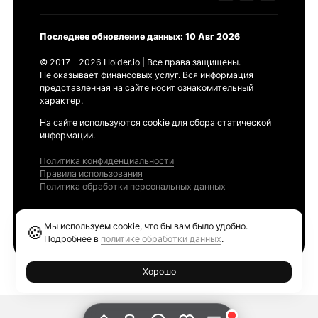
Последнее обновление данных: 10 Авг 2026
© 2017 - 2026 Holder.io | Все права защищены.
Не оказывает финансовых услуг. Вся информация
представленная на сайте носит ознакомительный
характер.
На сайте используются cookie для сбора статической
информации.
Политика конфиденциальности
Правила использования
Политика обработки персональных данных
Продукты
Мы используем cookie, что бы вам было удобно.
🍪
Ethereum GAS Tracker
Подробнее в
политике обработки данных
.
Хорошо