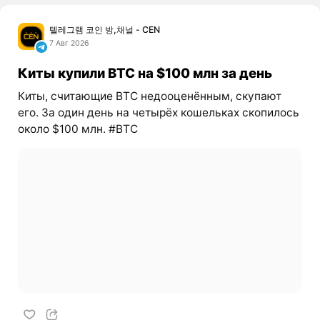
텔레그램 코인 방,채널 - CEN
7 Авг 2026
Киты купили BTC на $100 млн за день
Киты, считающие BTC недооценённым, скупают
его. За один день на четырёх кошельках скопилось
около $100 млн. #BTC