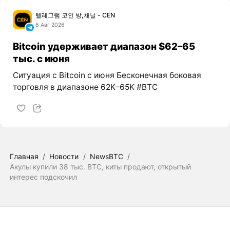
텔레그램 코인 방,채널 - CEN
6 Авг 2026
Bitcoin удерживает диапазон $62–65
тыс. с июня
Ситуация с Bitcoin с июня Бесконечная боковая
торговля в диапазоне 62K–65K #BTC
Главная
/
Новости
/
NewsBTC
/
Акулы купили 38 тыс. BTC, киты продают, открытый
интерес подскочил