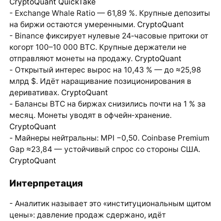
CryptoQuant QuickTake
- Exchange Whale Ratio — 61,89 %. Крупные депозиты
на биржи остаются умеренными.
CryptoQuant
- Binance фиксирует нулевые 24‑часовые притоки от
когорт 100–10 000 BTC. Крупные держатели не
отправляют монеты на продажу.
CryptoQuant
- Открытый интерес вырос на 10,43 % — до ≈25,98
млрд $. Идёт наращивание позиционирования в
деривативах.
CryptoQuant
- Балансы BTC на биржах снизились почти на 1 % за
месяц. Монеты уводят в офчейн‑хранение.
CryptoQuant
- Майнеры нейтральны: MPI −0,50. Coinbase Premium
Gap ≈23,84 — устойчивый спрос со стороны США.
CryptoQuant
Интерпретация
- Аналитик называет это «институциональным щитом
цены»: давление продаж сдержано, идёт