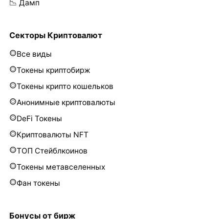
📉 Дамп
Секторы Криптовалют
Все виды
Токены криптобирж
Токены крипто кошельков
Анонимные криптовалюты
DeFi Токены
Криптовалюты NFT
ТОП Стейблкоинов
Токены метавселенных
Фан токены
Бонусы от бирж