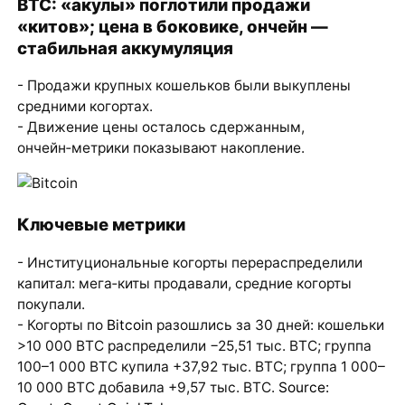
BTC: «акулы» поглотили продажи
«китов»; цена в боковике, ончейн —
стабильная аккумуляция
- Продажи крупных кошельков были выкуплены
средними когортах.
- Движение цены осталось сдержанным,
ончейн‑метрики показывают накопление.
Ключевые метрики
- Институциональные когорты перераспределили
капитал: мега‑киты продавали, средние когорты
покупали.
- Когорты по
Bitcoin
разошлись за 30 дней: кошельки
>10 000 BTC распределили −25,51 тыс. BTC; группа
100–1 000 BTC купила +37,92 тыс. BTC; группа 1 000–
10 000 BTC добавила +9,57 тыс. BTC.
Source: