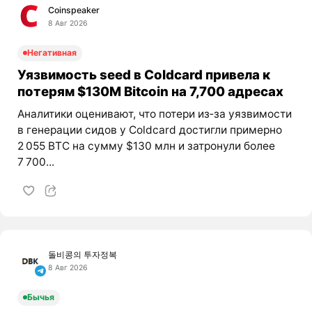
Coinspeaker
8 Авг 2026
Негативная
Уязвимость seed в Coldcard привела к
потерям $130M Bitcoin на 7,700 адресах
Аналитики оценивают, что потери из‑за уязвимости
в генерации сидов у Coldcard достигли примерно
2 055 BTC на сумму $130 млн и затронули более
7 700...
돌비콩의 투자정복
8 Авг 2026
Бычья