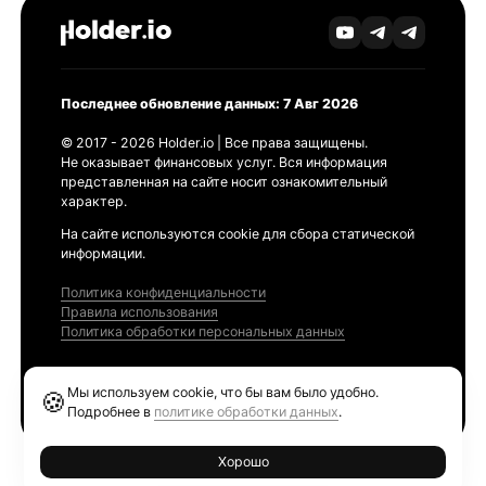
Последнее обновление данных: 7 Авг 2026
© 2017 - 2026 Holder.io | Все права защищены.
Не оказывает финансовых услуг. Вся информация
представленная на сайте носит ознакомительный
характер.
На сайте используются cookie для сбора статической
информации.
Политика конфиденциальности
Правила использования
Политика обработки персональных данных
Продукты
Мы используем cookie, что бы вам было удобно.
🍪
Ethereum GAS Tracker
Подробнее в
политике обработки данных
.
Хорошо