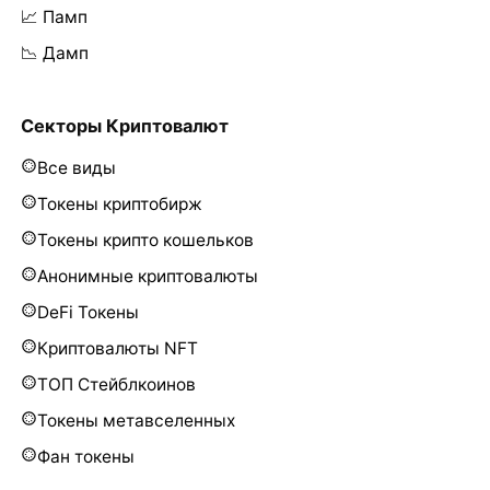
📈 Памп
📉 Дамп
Секторы Криптовалют
Все виды
Токены криптобирж
Токены крипто кошельков
Анонимные криптовалюты
DeFi Токены
Криптовалюты NFT
ТОП Стейблкоинов
Токены метавселенных
Фан токены