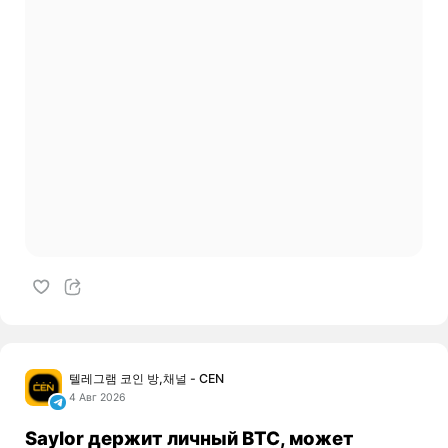
텔레그램 코인 방,채널 - CEN
4 Авг 2026
Saylor держит личный BTC, может