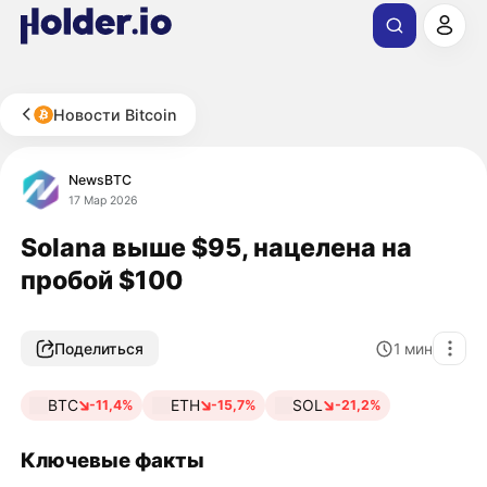
Новости Bitcoin
NewsBTC
17 Мар 2026
Solana выше $95, нацелена на
пробой $100
Поделиться
1
мин
BTC
ETH
SOL
-11,4%
-15,7%
-21,2%
Ключевые факты