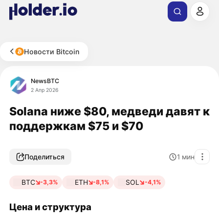
Новости Bitcoin
NewsBTC
2 Апр 2026
Solana ниже $80, медведи давят к
поддержкам $75 и $70
Поделиться
1
мин
BTC
ETH
SOL
-3,3%
-8,1%
-4,1%
Цена и структура