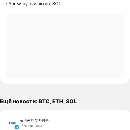
- Упомянутый актив:
SOL
.
Ещё новости: BTC, ETH, SOL
돌비콩의 투자정복
17 часов назад