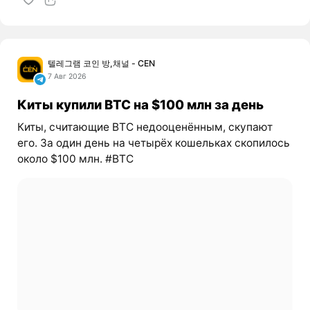
텔레그램 코인 방,채널 - CEN
7 Авг 2026
Киты купили BTC на $100 млн за день
Киты, считающие BTC недооценённым, скупают
его. За один день на четырёх кошельках скопилось
около $100 млн. #BTC