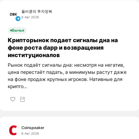
돌비콩의 투자정복
6 Авг 2026
Бычья
Крипторынок подает сигналы дна на
фоне роста dapp и возвращения
институционалов
Рынок подаёт сигналы дна: несмотря на негатив,
цена перестаёт падать, а минимумы растут даже
на фоне продаж крупных игроков. Нативные для
крипто...
Coinspeaker
6 Авг 2026