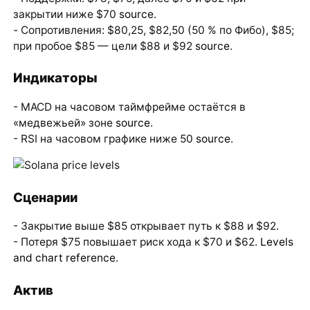
закрытии ниже $70
source
.
- Сопротивления: $80,25, $82,50 (50 % по Фибо), $85;
при пробое $85 — цели $88 и $92
source
.
Индикаторы
- MACD на часовом таймфрейме остаётся в
«медвежьей» зоне
source
.
- RSI на часовом графике ниже 50
source
.
Сценарии
- Закрытие выше $85 открывает путь к $88 и $92.
- Потеря $75 повышает риск хода к $70 и $62.
Levels
and chart reference
.
Актив