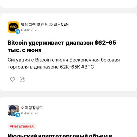
텔레그램 코인 방,채널 - CEN
6 Авг 2026
Bitcoin удерживает диапазон $62–65
тыс. с июня
Ситуация с Bitcoin с июня Бесконечная боковая
торговля в диапазоне 62K–65K #BTC
취미생활방📮
6 Авг 2026
Негативная
Июльский криптоторговый объем в