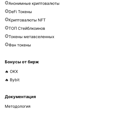
Анонимные криптовалюты
DeFi Токены
Криптовалюты NFT
ТОП Стейблкоинов
Токены метавселенных
Фан токены
Бонусы от бирж
🔥 OKX
🔥 Bybit
Документация
Методология