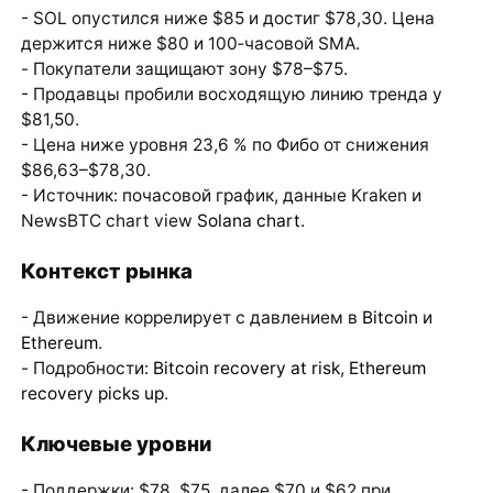
- SOL опустился ниже $85 и достиг $78,30. Цена
держится ниже $80 и 100‑часовой SMA.
- Покупатели защищают зону $78–$75.
- Продавцы пробили восходящую линию тренда у
$81,50.
- Цена ниже уровня 23,6 % по Фибо от снижения
$86,63–$78,30.
- Источник: почасовой график, данные Kraken и
NewsBTC chart view
Solana chart
.
Контекст рынка
- Движение коррелирует с давлением в
Bitcoin
и
Ethereum
.
- Подробности:
Bitcoin recovery at risk
,
Ethereum
recovery picks up
.
Ключевые уровни
- Поддержки: $78, $75, далее $70 и $62 при