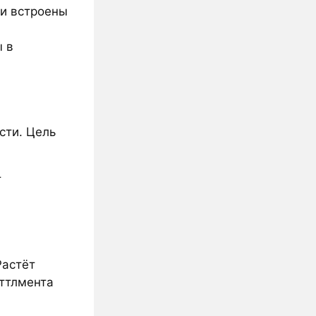
ги встроены
 в
сти. Цель
т
Растёт
еттлмента