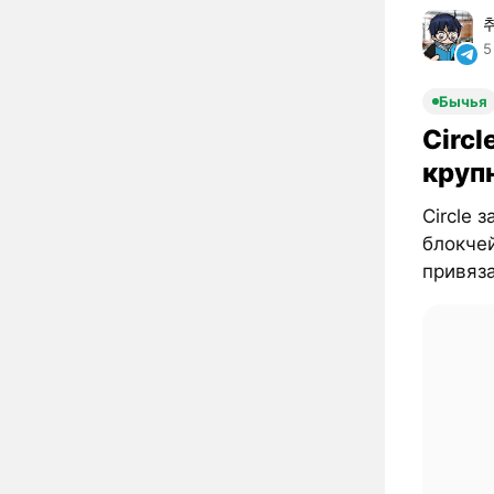
5
Бычья
Circl
круп
Circle 
блокчей
привяза