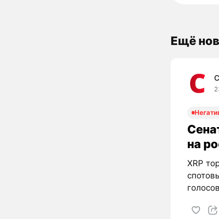
Ещё нов
C
2
Негати
Сена
на р
XRP тор
спотовы
голосов