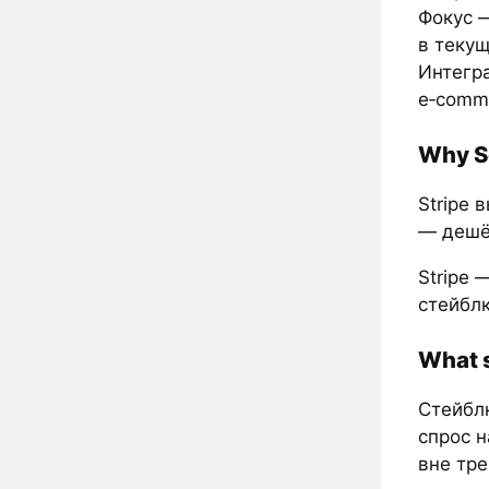
Фокус —
в текущ
Интегр
e‑comme
Why S
Stripe 
— дешё
Stripe
стейбл
What s
Стейбл
спрос 
вне тре