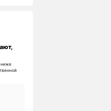
ают,
% ниже
ственной