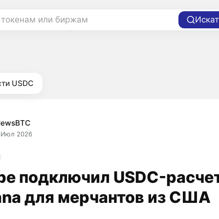
 токенам или биржам
Искат
сти USDC
NewsBTC
 Июл 2026
ipe подключил USDC-расче
ana для мерчантов из США