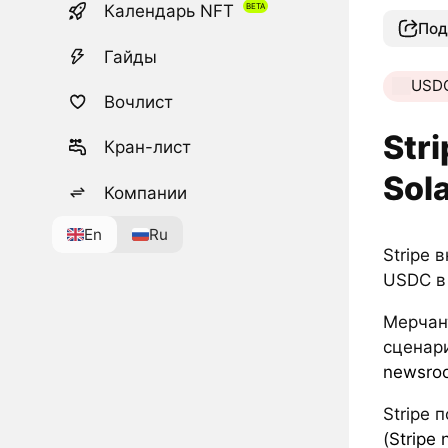
Календарь NFT
Под
Гайды
USD
Вочлист
Str
Кран-лист
Sol
Компании
En
Ru
Stripe
USDC в
Мерчан
сценари
newsro
Stripe
(
Stripe