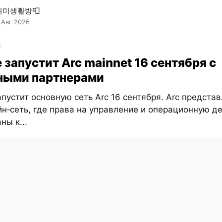
취미생활방📮
 Авг 2026
e запустит Arc mainnet 16 сентября с
ными партнерами
запустит основную сеть Arc 16 сентября. Arc предста
н‑сеть, где права на управление и операционную д
ны к...