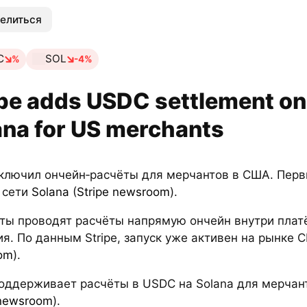
елиться
C
SOL
%
-4%
ipe adds USDC settlement on
ana for US merchants
 включил ончейн‑расчёты для мерчантов в США. Пер
 сети
Solana
(
Stripe newsroom
).
ты проводят расчёты напрямую ончейн внутри плат
я. По данным Stripe, запуск уже активен на рынке 
om
).
 поддерживает расчёты в USDC на Solana для мерча
 newsroom
).