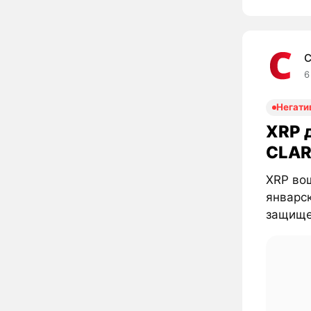
C
6
Негати
XRP д
CLAR
XRP вош
январск
защищен