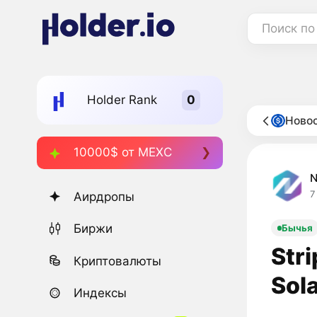
Поиск по
Holder Rank
Ново
10000$ от MEXC
7
Аирдропы
Биржи
Бычья
Str
Криптовалюты
Sol
Индексы