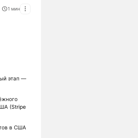
1
мин
вый этап —
ёжного
США (
Stripe
нтов в США