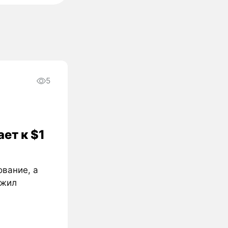
5
ет к $1
ование, а
ожил