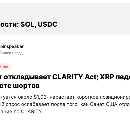
ости: SOL, USDC
oinspeaker
3 часа назад
вная
т откладывает CLARITY Act; XRP пада
осте шортов
гуется около $1,03: нарастает короткое позиционир
й спрос ослабевает после того, как Сенат США отл
ание по CLARITY...