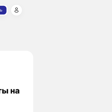
ь
ты на