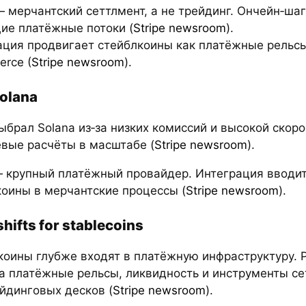
 мерчантский сеттлмент, а не трейдинг. Ончейн‑ша
ие платёжные потоки (
Stripe newsroom
).
ация продвигает стейблкоины как платёжные рельсы
rce (
Stripe newsroom
).
olana
выбрал Solana из‑за низких комиссий и высокой скоро
вые расчёты в масштабе (
Stripe newsroom
).
 — крупный платёжный провайдер. Интеграция вводи
коины в мерчантские процессы (
Stripe newsroom
).
hifts for stablecoins
коины глубже входят в платёжную инфраструктуру. 
на платёжные рельсы, ликвидность и инструменты с
йдинговых десков (
Stripe newsroom
).