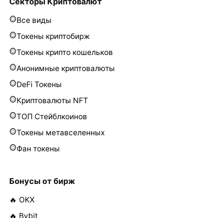
Секторы Криптовалют
Все виды
Токены криптобирж
Токены крипто кошельков
Анонимные криптовалюты
DeFi Токены
Криптовалюты NFT
ТОП Стейблкоинов
Токены метавселенных
Фан токены
Бонусы от бирж
🔥 OKX
🔥 Bybit