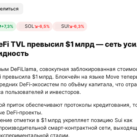
елиться
SOL
SUI
+7,3%
-6,5%
-6,3%
eFi TVL превысил $1 млрд — сеть ус
идность
нным
DeFiLlama
, совокупная заблокированная стоимос
i
превысила $1 млрд. Блокчейн на языке Move теперь
редних DeFi‑экосистем по объёму капитала, что отр
а пользователей и инвесторов.
ой приток обеспечивают протоколы кредитования, т
е DeFi‑проекты.
ние отметки в $1 млрд укрепляет позицию Sui как
производительной смарт‑контрактной сети, выходящ
экспериментальной стадии.