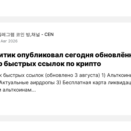
텔레그램 코인 방,채널 - CEN
 Авг 2026
итик опубликовал сегодня обновлё
р быстрых ссылок по крипто
 быстрых ссылок (обновлено 3 августа) 1) Альткои
 Актуальные аирдропы 3) Бесплатная карта ликвида
 и альткоинам...