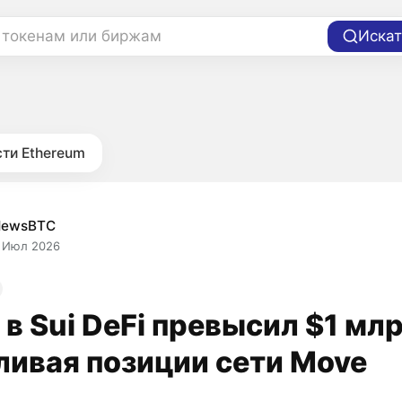
 токенам или биржам
Искат
ти Ethereum
NewsBTC
 Июл 2026
 в Sui DeFi превысил $1 млр
ливая позиции сети Move