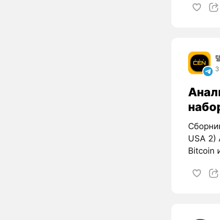
3
Анал
набо
Сборник
USA 2)
Bitcoin