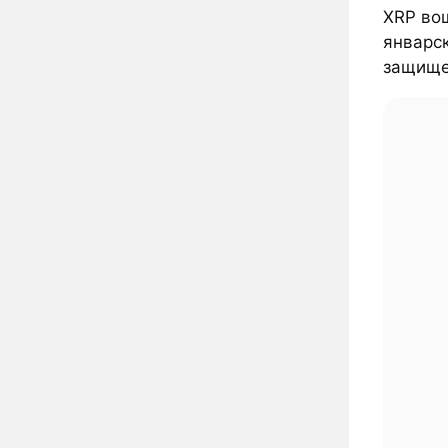
XRP вош
январск
защищен