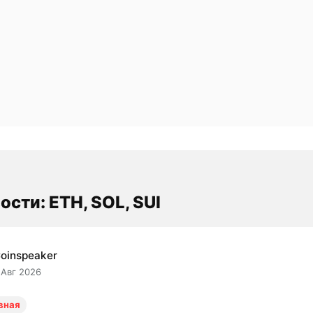
ости: ETH, SOL, SUI
oinspeaker
 Авг 2026
вная