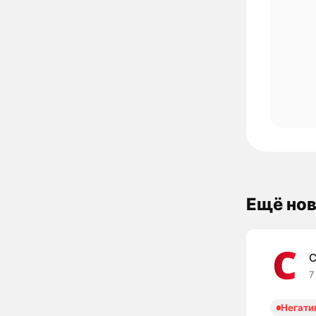
Ещё нов
C
7
Негати