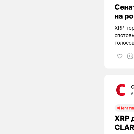
Сена
на р
XRP тор
спотовы
голосов
C
6
Негати
XRP д
CLAR