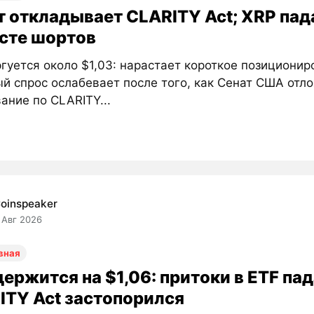
т откладывает CLARITY Act; XRP пада
осте шортов
гуется около $1,03: нарастает короткое позиционир
й спрос ослабевает после того, как Сенат США отл
ание по CLARITY...
oinspeaker
 Авг 2026
вная
ержится на $1,06: притоки в ETF пад
ITY Act застопорился