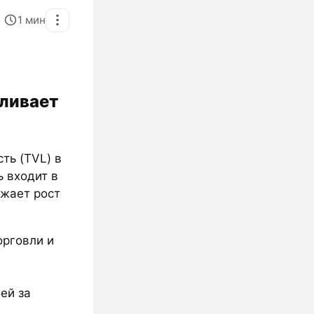
1
мин
иливает
ть (TVL) в
 входит в
ажает рост
орговли и
ей за