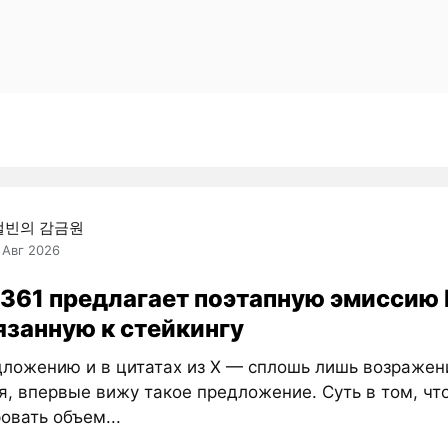
캘빈의 감금원
 Авг 2026
8361 предлагает поэтапную эмиссию 
язанную к стейкингу
дложению и в цитатах из X — сплошь лишь возражен
я, впервые вижу такое предложение. Суть в том, чт
овать объем...