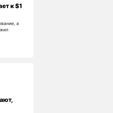
ет к $1
ование, а
ожил
ают,