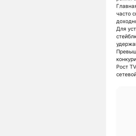
Главна
часто 
доходн
Для уст
стейбл
удержа
Превыше
конкур
Рост TV
сетевой