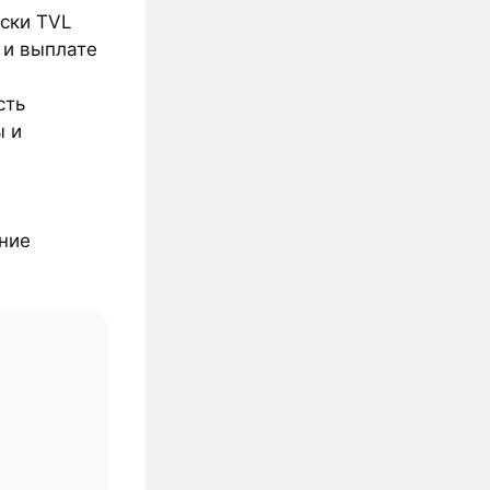
ески TVL
 и выплате
сть
ы и
ание