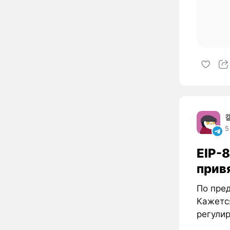
5
EIP-
прив
По пре
Кажетс
регулир