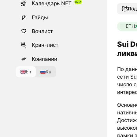
Календарь NFT
Под
Гайды
ETH
Вочлист
Sui D
Кран-лист
ликв
Компании
По да
En
Ru
сети
Su
число с
интерес
Основн
нативны
Достиже
высоко
рамки 