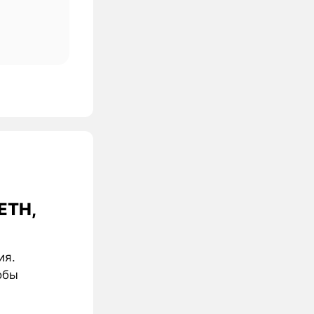
ETH,
ия.
обы