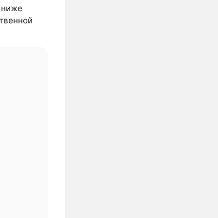
% ниже
ственной