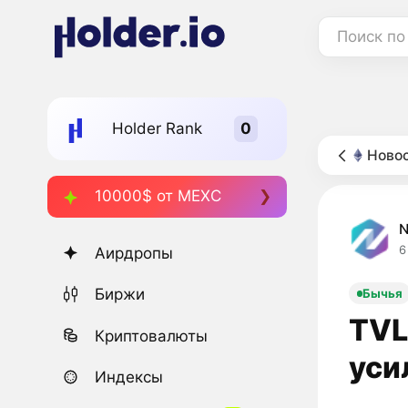
Поиск по
Holder Rank
Новос
10000$ от MEXC
6
Аирдропы
Биржи
Бычья
TVL
Криптовалюты
уси
Индексы