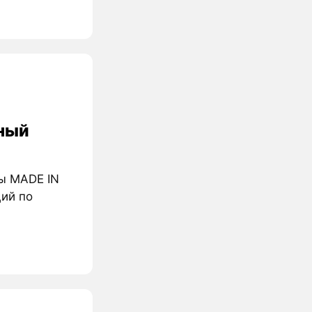
нный
ны MADE IN
ций по