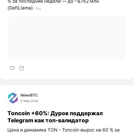
% за последние недели — до ~$762 млн
(
DefiLlama
). -...
NewsBTC
6 Май 2026
Toncoin +60%: Дуров поддержал
Telegram как топ-валидатор
Цена и динамика TON - Toncoin вырос на 60 % за