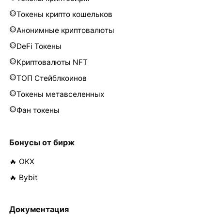
Токены крипто кошельков
Анонимные криптовалюты
DeFi Токены
Криптовалюты NFT
ТОП Стейблкоинов
Токены метавселенных
Фан токены
Бонусы от бирж
🔥 OKX
🔥 Bybit
Документация