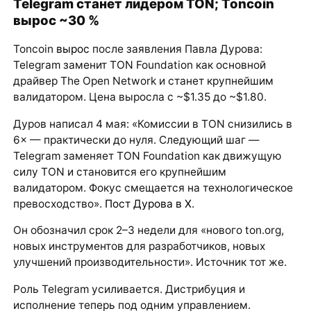
Telegram станет лидером TON; Toncoin
вырос ~30 %
Toncoin
вырос
после заявления Павла Дурова:
Telegram заменит TON Foundation как основной
драйвер The Open Network и станет крупнейшим
валидатором. Цена выросла с ~$1.35 до ~$1.80.
Дуров написал 4 мая: «Комиссии в TON снизились в
6× — практически до нуля. Следующий шаг —
Telegram заменяет TON Foundation как движущую
силу TON и становится его крупнейшим
валидатором. Фокус смещается на технологическое
превосходство».
Пост Дурова в X
.
Он обозначил срок 2–3 недели для «нового ton.org,
новых инструментов для разработчиков, новых
улучшений производительности». Источник тот же.
Роль Telegram усиливается. Дистрибуция и
исполнение теперь под одним управлением.