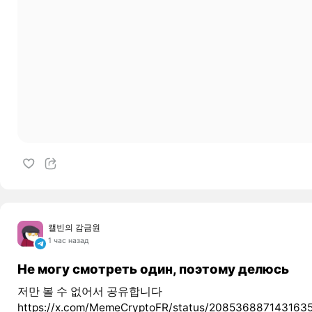
캘빈의 감금원
1 час назад
Не могу смотреть один, поэтому делюсь
저만 볼 수 없어서 공유합니다
https://x.com/MemeCryptoFR/status/208536887143163