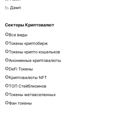
📉 Дамп
Секторы Криптовалют
Все виды
Токены криптобирж
Токены крипто кошельков
Анонимные криптовалюты
DeFi Токены
Криптовалюты NFT
ТОП Стейблкоинов
Токены метавселенных
Фан токены