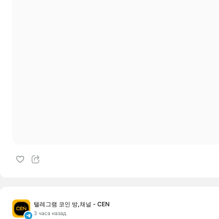
텔레그램 코인 방,채널 - CEN
3 часа назад