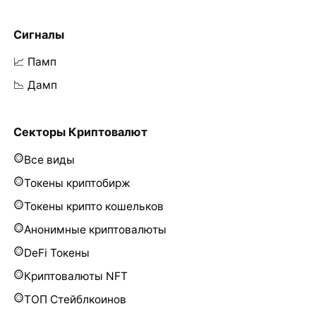
Сигналы
📈 Памп
📉 Дамп
Секторы Криптовалют
Все виды
Токены криптобирж
Токены крипто кошельков
Анонимные криптовалюты
DeFi Токены
Криптовалюты NFT
ТОП Стейблкоинов