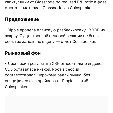
капитуляции от Glassnode по realized P/L ratio в фазе
отката —
материал Glassnode via Coinspeaker
.
Предложение
- Ripple провела плановую разблокировку 1B XRP из
эскроу. Существенной ценовой реакции не было —
событие заложено в цену —
отчёт Coinspeaker
.
Рынковый фон
- Дисперсия результата XRP относительно индекса
CD5 оставалась низкой. Рост в сессии
соответствовал широкому ралли рынка, без
специфического драйвера от Ripple —
отчёт
Coinspeaker
.