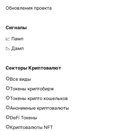
Обновления проекта
Сигналы
📈 Памп
📉 Дамп
Секторы Криптовалют
Все виды
Токены криптобирж
Токены крипто кошельков
Анонимные криптовалюты
DeFi Токены
Криптовалюты NFT