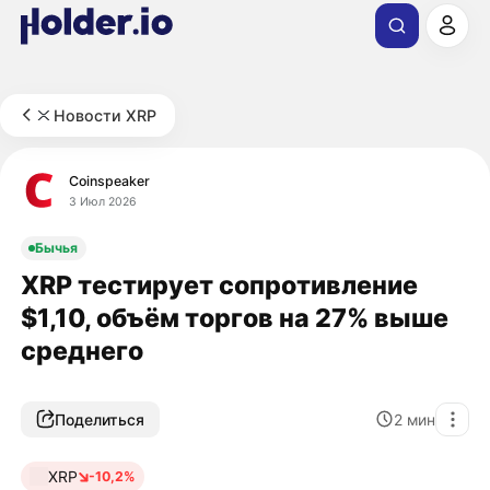
Новости XRP
Coinspeaker
3 Июл 2026
Бычья
XRP тестирует сопротивление
$1,10, объём торгов на 27% выше
среднего
Поделиться
2
мин
XRP
-10,2%