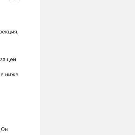
рекция,
ьзящей
ие ниже
. Он