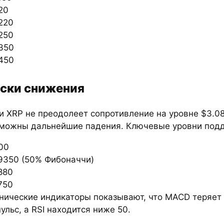
20
220
250
350
450
ски снижения
и XRP не преодолеет сопротивление на уровне $3.0
можны дальнейшие падения. Ключевые уровни под
00
9350 (50% Фибоначчи)
880
750
нические индикаторы показывают, что MACD теряет
ульс, а RSI находится ниже 50.