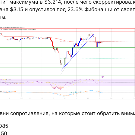
тиг максимума в $3.214, после чего скорректирова
вня $3.15 и опустился под 23.6% Фибоначчи от свое
та.
вни сопротивления, на которые стоит обратить вним
085
150