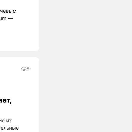
лючевым
ium —
5
ает,
ие их
дельные