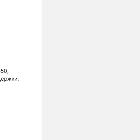
850,
держки: