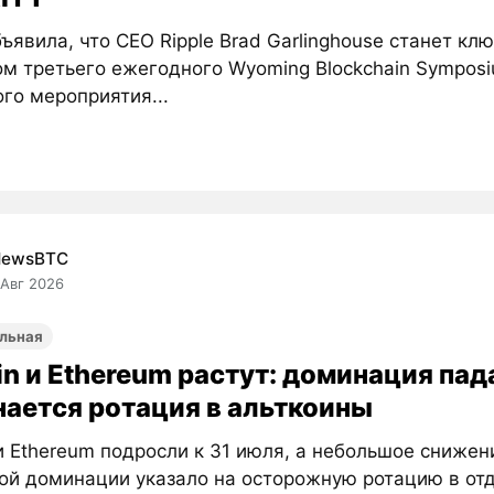
ъявила, что CEO Ripple Brad Garlinghouse станет к
ом третьего ежегодного Wyoming Blockchain Sympos
го мероприятия...
NewsBTC
 Авг 2026
льная
in и Ethereum растут: доминация пад
нается ротация в альткоины
 и Ethereum подросли к 31 июля, а небольшое снижен
ой доминации указало на осторожную ротацию в от