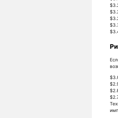
$3.
$3.
$3.
$3.
$3.
Ри
Есл
воз
$3.
$2.
$2.
$2.
Тех
имп