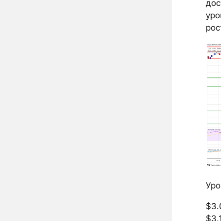
дос
уро
рос
Уро
$3.
$3.