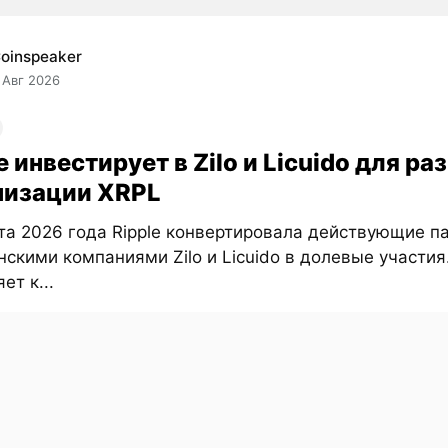
oinspeaker
 Авг 2026
e инвестирует в Zilo и Licuido для ра
низации XRPL
та 2026 года Ripple конвертировала действующие п
нскими компаниями Zilo и Licuido в долевые участия
ет к...