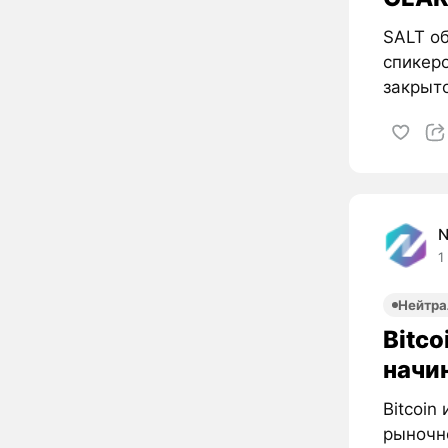
SALT об
спикер
закрыто
1
Нейтра
Bitco
начи
Bitcoin
рыночн