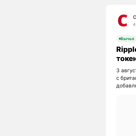
C
4
Бычья
Rippl
токе
3 авгус
с брита
добавля