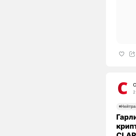
C
2
Нейтра
Гарли
крип
CLAR