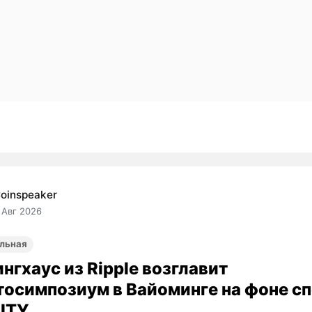
oinspeaker
 Авг 2026
льная
нгхаус из Ripple возглавит
тосимпозиум в Вайоминге на фоне сп
ITY