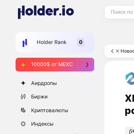
Поиск по
Holder Rank
Новос
10000$ от MEXC
Аирдропы
X
Биржи
р
Криптовалюты
Индексы