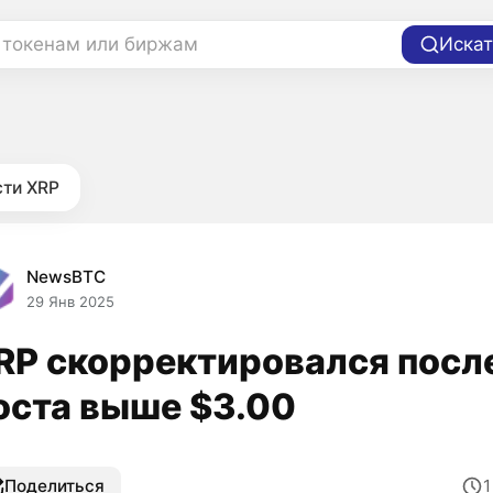
 токенам или биржам
Искат
ти XRP
NewsBTC
29 Янв 2025
RP скорректировался посл
оста выше $3.00
Поделиться