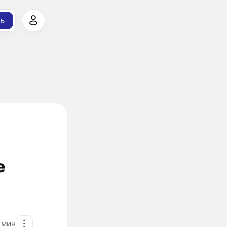
ь
е
1
мин