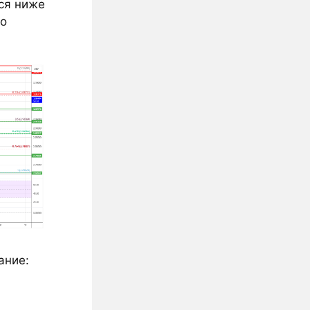
лся ниже
го
ание: