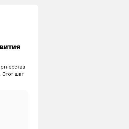
звития
артнерства
. Этот шаг