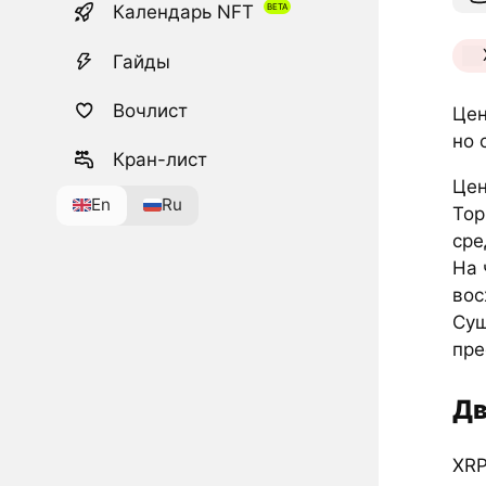
Календарь NFT
Гайды
Вочлист
Цен
но 
Кран-лист
Цен
En
Ru
Тор
сре
На 
вос
Сущ
пре
Дв
XRP