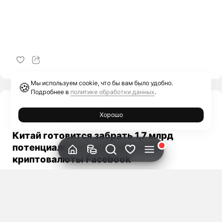
Мы используем cookie, что бы вам было удобно.
🍪
Подробнее в
политике обработки данных
.
Евгения Лиходей
Хорошо
Криптоновости
29 Окт 2019
Китай готовится забрать 1,7 млрд
потенциальных пользователей
криптовалюты Facebook
Вице-председатель Китайского центра
международного экономического обмена (CCIEE)
Хуан Чифань считает, что именно КНР займет
лидирующую позицию в вопросе выпуска первой
жизнеспособной государственной криптовалюты.