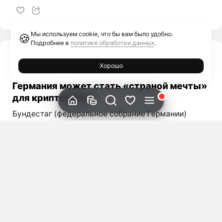
Мы используем cookie, что бы вам было удобно.
🍪
Подробнее в
политике обработки данных
.
Ольга Отинова
Хорошо
Криптоновости
3 Дек 2019
Германия может стать «страной мечты»
для криптовалют
Бундестаг (федеральное собрание Германии)
одобрил новый закон, который позволит немецким
банкам продавать и хранить биткойны и другие
криптовалюты уже в следующем году. Сейчас
ожидается одобрение со стороны
представительства 16 федеральных земель.
Немецкое новостное издание Handelsblatt
опубликовало статью, в которой говорится, что на
данный момент только один финтеховский стартап
Bitwala, использует блокчейн, интегрирует