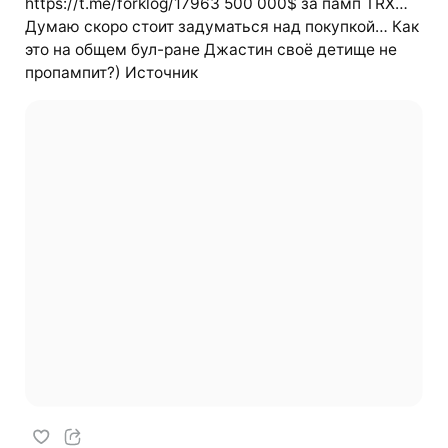
https://t.me/forklog/17963 500 000$ за памп TRX…
Думаю скоро стоит задуматься над покупкой… Как
это на общем бул-ране Джастин своё детище не
пропампит?) Источник