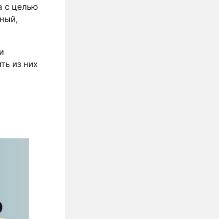
а с целью
ный,
и
ть из них