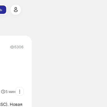
ь
5306
5
мин
BSC). Новая