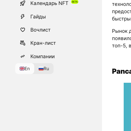
Календарь NFT
технол
предос
Гайды
быстры
Вочлист
Рынок д
появил
Кран-лист
топ-5, 
Компании
En
Ru
Panc