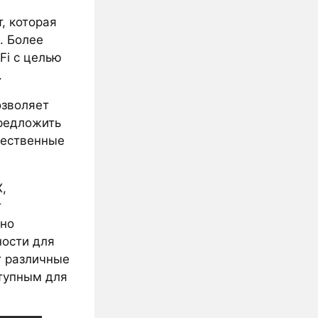
, которая
. Более
Fi с целью
.
озволяет
предложить
чественные
,
т
 но
ности для
т различные
ступным для