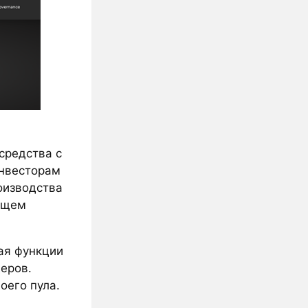
средства с
 инвесторам
оизводства
дущем
ая функции
еров.
оего пула.