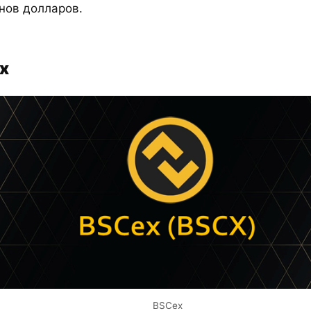
нов долларов.
x
BSCex