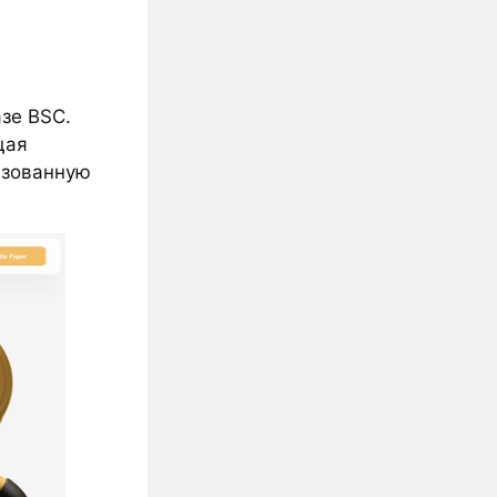
зе BSC.
щая
изованную