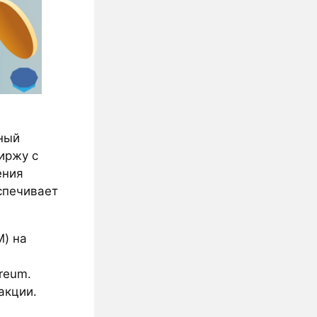
ный
иржу с
ения
спечивает
) на
reum.
акции.