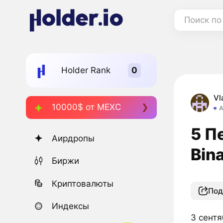
Поиск по
Holder Rank
Vl
10000$ от MEXC
А
5 П
Аирдропы
Bin
Биржи
Криптовалюты
Под
Индексы
3 сентя