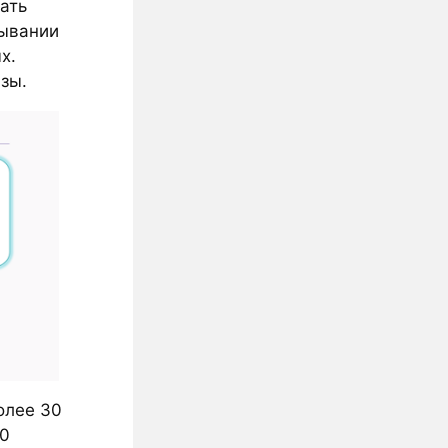
ать
дывании
х.
изы.
олее 30
00