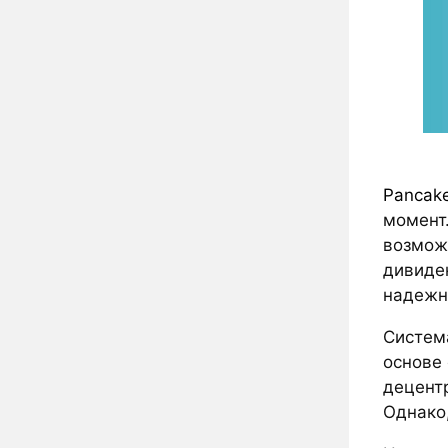
Pancak
момент
возможн
дивиде
надежн
Систем
основе
децентр
Однако