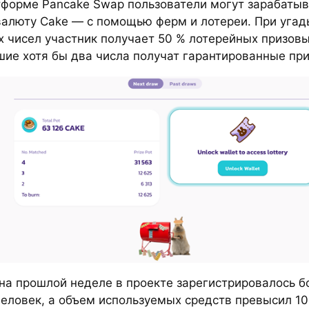
тформе Pancake Swap пользователи могут зарабатыв
валюту Cake — с помощью ферм и лотереи. При уга
 чисел участник получает 50 % лотерейных призовы
шие хотя бы два числа получат гарантированные пр
на прошлой неделе в проекте зарегистрировалось б
человек, а объем используемых средств превысил 1