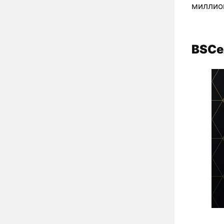
миллио
BSCe