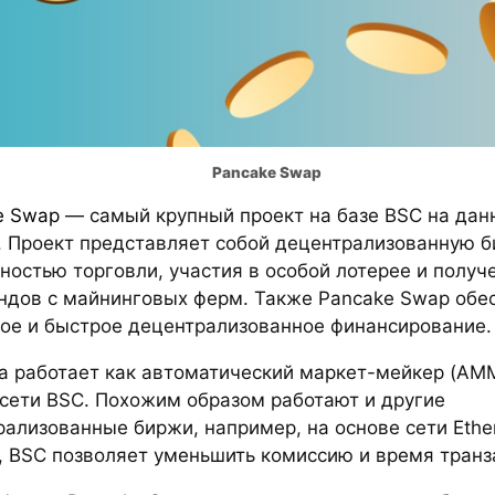
Pancake Swap
e Swap
— самый крупный проект на базе BSC на дан
. Проект представляет собой децентрализованную б
остью торговли, участия в особой лотерее и получ
ндов с майнинговых ферм. Также Pancake Swap обе
ое и быстрое децентрализованное финансирование.
а работает как автоматический маркет-мейкер (AMM
 сети BSC. Похожим образом работают и другие
ализованные биржи, например, на основе сети Ethe
, BSC позволяет уменьшить комиссию и время транз