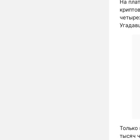
На пла
крипто
четырех
Угадав
Только 
тысяч 