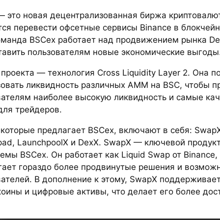
 это новая децентрализованная биржа криптовалют
ся перевести офсетные сервисы Binance в блокчейн
команда BSCex работает над продвижением рынка De
тавить пользователям новые экономические выгоды
проекта — технология Cross Liquidity Layer 2. Она п
зовать ликвидность различных AMM на BSC, чтобы 
вателям наиболее высокую ликвидность и самые ка
для трейдеров.
 которые предлагает BSCex, включают в себя: SwapX
pad, LaunchpoolX и DexX. SwapX — ключевой продук
емы BSCex. Он работает как Liquid Swap от Binance,
гает гораздо более продвинутые решения и возмож
вателей. В дополнение к этому, SwapX поддерживае
коины и цифровые активы, что делает его более до