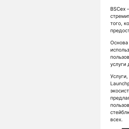
BSCex
—
стремит
того, 
предос
Основа 
исполь
пользо
услуги 
Услуги,
Launch
экосист
предла
пользо
стейбл
всех.