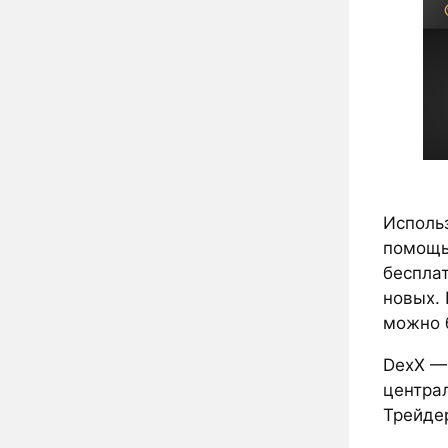
Использ
помощью
беспла
новых.
можно 
DexX —
центра
Трейде