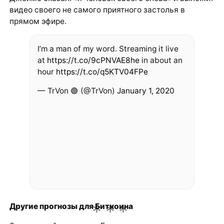
видео своего не самого приятного застолья в
прямом эфире.
I’m a man of my word. Streaming it live
at
https://t.co/9cPNVAE8he
in about an
hour
https://t.co/q5KTV04FPe
— TrVon 🟢 (@TrVon)
January 1, 2020
Другие прогнозы для Биткоина