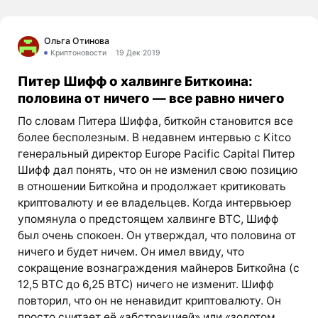
Ольга Отинова
Криптоновости
19 Дек 2019
Питер Шифф о халвинге Биткоина:
половина от ничего — все равно ничего
По словам Питера Шиффа, биткойн становится все
более бесполезным. В недавнем интервью с Kitco
генеральный директор Europe Pacific Capital Питер
Шифф дал понять, что он не изменил свою позицию
в отношении Биткойна и продолжает критиковать
криптовалюту и ее владельцев. Когда интервьюер
упомянула о предстоящем халвинге BTC, Шифф
был очень спокоен. Он утверждал, что половина от
ничего и будет ничем. Он имел ввиду, что
сокращение вознаграждения майнеров Биткойна (с
12,5 BTC до 6,25 BTC) ничего не изменит. Шифф
повторил, что он не ненавидит криптовалюту. Он
просто считает её «абстракцией» или «золотом