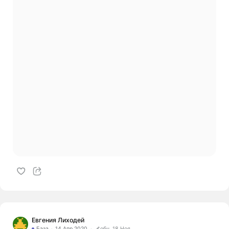
Евгения Лиходей
База
14 Апр 2020
обн. 18 Ноя