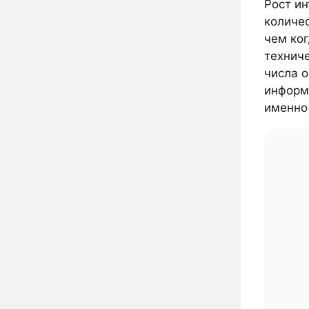
Рост и
количе
чем ког
технич
числа о
информ
именно 