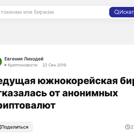
 токенам или биржам
Искат
Евгения Лиходей
Криптоновости
22 Сен 2019
едущая южнокорейская б
тказалась от анонимных
риптовалют
Поделиться