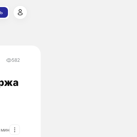
ь
582
иржа
2
мин