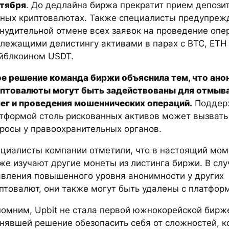
тября
. До дедлайна биржа прекратит прием депози
ных криптовалютах. Также специалисты предупреж
нудительной отмене всех заявок на проведение опе
лежащими делистингу активами в парах с BTC, ETH
йблкоином USDT.
е решение команда биржи объяснила тем, что ан
птовалюты могут быть задействованы для отмыв
ег и проведения мошеннических операций.
Поддер
тформой столь рискованных активов может вызвать
росы у правоохранительных органов.
циалисты компании отметили, что в настоящий мом
же изучают другие монеты из листинга биржи. В слу
вления повышенного уровня анонимности у других
птовалют, они также могут быть удалены с платфор
омним, Upbit не стала первой южнокорейской бирж
нявшей решение обезопасить себя от сложностей, к