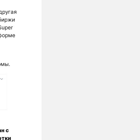
другая
 биржи
Super
тформе
я
рмы.
н с
отки