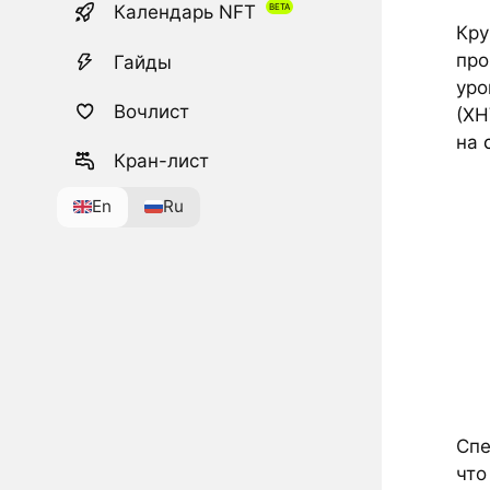
Календарь NFT
Кру
про
Гайды
уро
Вочлист
(XH
на
Кран-лист
En
Ru
Спе
чт