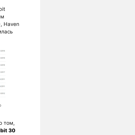
it
ым
, Haven
илась
о
о том,
bit 30