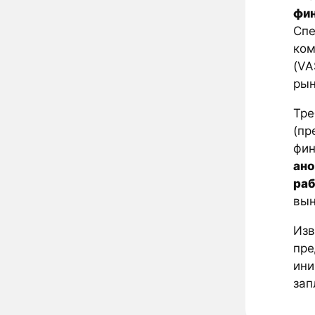
фин
Спе
ком
(VA
рын
Тре
(пр
фин
ано
раб
вын
Изв
пре
ини
зап