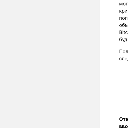
мог
кри
поп
объ
Bit
буд
Пол
сле
Отк
вв