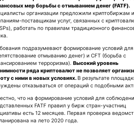
ансовых мер борьбы с отмыванием денег (FATF).
циалисты организации предложили криптобиржам 
паниям-поставщикам услуг, связанных с криптовал
SPs), работать по правилам традиционного финансо
ка.
бования подразумевают формирование условий дл
епятствование отмыванию денег) и CFT (борьба с
ансированием терроризма).
Высокий уровень
нимности ряда криптовалют не позволяет организ
оту с ними в новых условиях.
В результате площадк
уждены отказываться от операций с подобными акт
естно, что на формирование условий для соблюден
дставленных FATF правил у бирж стран-участниц
циативы есть 12 месяцев. Первая проверка ведомс
ланирована на лето 2020 года.