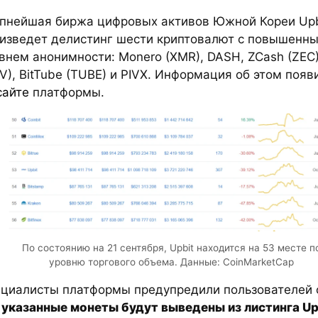
пнейшая биржа цифровых активов Южной Кореи Upb
изведет делистинг шести криптовалют с повышенн
внем анонимности: Monero (XMR), DASH, ZCash (ZEC)
V), BitTube (TUBE) и PIVX. Информация об этом появ
сайте
платформы.
По состоянию на 21 сентября, Upbit находится на 53 месте п
уровню торгового объема. Данные: CoinMarketCap
циалисты платформы предупредили пользователей 
о
указанные монеты будут выведены из листинга Up