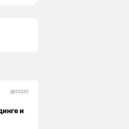
13220
инге и