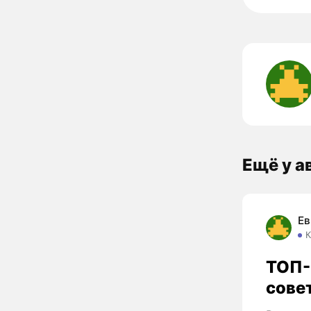
Ещё у а
Ев
К
ТОП-
сове