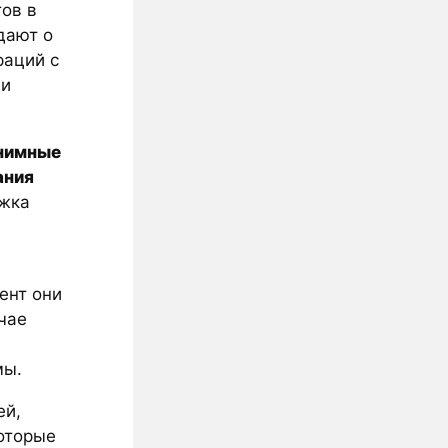
тов в
дают о
раций с
 и
онимные
ания
жка
ент они
чае
мы.
ей,
оторые