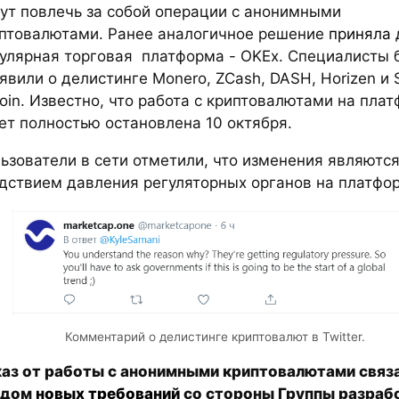
ут повлечь за собой операции с анонимными
птовалютами. Ранее аналогичное решение
приняла
улярная торговая платформа - OKEx. Специалисты
явили о делистинге Monero, ZCash, DASH, Horizen и 
coin. Известно, что работа с криптовалютами на пла
ет полностью остановлена 10 октября.
ьзователи в сети отметили, что изменения являютс
дствием давления регуляторных органов на платфо
Комментарий о делистинге криптовалют в Twitter.
аз от работы с анонимными криптовалютами связа
одом
новых требований
со стороны Группы разраб