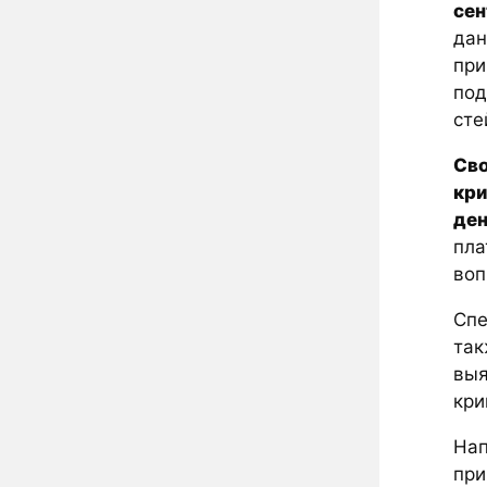
сен
дан
при
под
сте
Сво
кри
ден
пла
воп
Спе
так
выя
кри
Нап
при