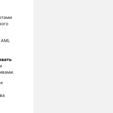
и
ютами
вого
я AML
овать
и
ивами.
ия
тва