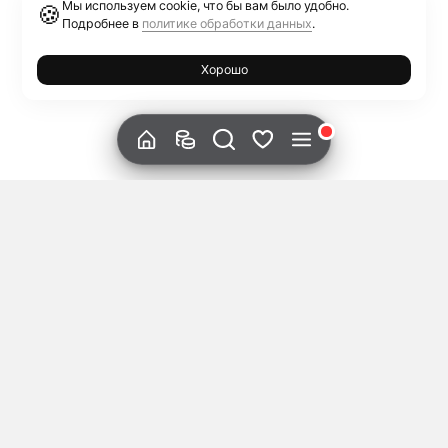
Мы используем cookie, что бы вам было удобно.
🍪
Подробнее в
политике обработки данных
.
Хорошо
Vladislav Ch
Криптоновости
14 Окт 2024
Bitget запускает центр приложений в
Telegram, включающий более 600
популярных мини-приложений на основе
TON