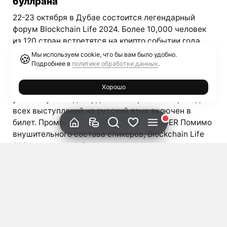
буллрана
22-23 октября в Дубае состоится легендарный
форум Blockchain Life 2024. Более 10,000 человек
из 120 стран встретятся на крипто событии года
для обмена инсайдерской информацией накануне
Мы используем cookie, что бы вам было удобно.
🍪
буллрана 2025. Экспертной аналитикой рынка
Подробнее в
политике обработки данных
.
поделятся знаменитые спикеры, которые прямо
сейчас закладывают фундамент роста рынка. Свое
Хорошо
участие уже подтвердили: Синхронный перевод
всех выступлений на русский язык включен в
билет. Промокод на скидку 10% — HOLDER Помимо
внушительного состава спикеров, Blockchain Life
2024 предлагает беспрецедентные возможности
для нетворкинга. Благодаря высокому качеству
премиальной аудитории, кулуарные переговоры
будут полны инсайдов и принесут чрезвычайно
полезные знакомства. Всего 2 дня на Blockchain
Life 2024 могут превзойти год плодотворной
работы. […]