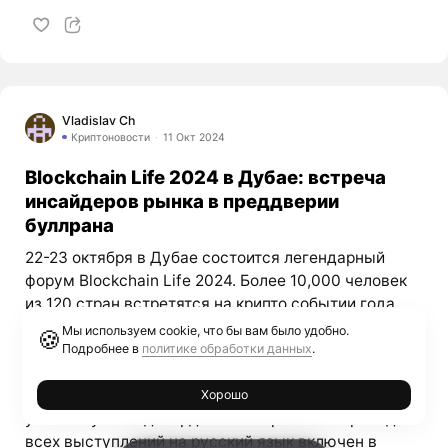
Vladislav Ch
Криптоновости
11 Окт 2024
Blockchain Life 2024 в Дубае: встреча
инсайдеров рынка в преддверии
буллрана
22-23 октября в Дубае состоится легендарный
форум Blockchain Life 2024. Более 10,000 человек
из 120 стран встретятся на крипто событии года
для обмена инсайдерской информацией накануне
Мы используем cookie, что бы вам было удобно.
🍪
буллрана 2025. Экспертной аналитикой рынка
Подробнее в
политике обработки данных
.
поделятся знаменитые спикеры, которые прямо
сейчас закладывают фундамент роста рынка. Свое
Хорошо
участие уже подтвердили: Синхронный перевод
всех выступлений на русский язык включен в