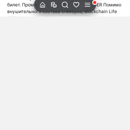
билет. Промокод на скидку 10% — HOLDER Помимо
внушительного состава спикеров, Blockchain Life
2024 предлагает беспрецедентные возможности
для нетворкинга. Благодаря высокому качеству
премиальной аудитории, кулуарные переговоры
будут полны инсайдов и принесут чрезвычайно
полезные знакомства. Всего 2 дня на Blockchain
Life 2024 могут превзойти год плодотворной
работы. […]