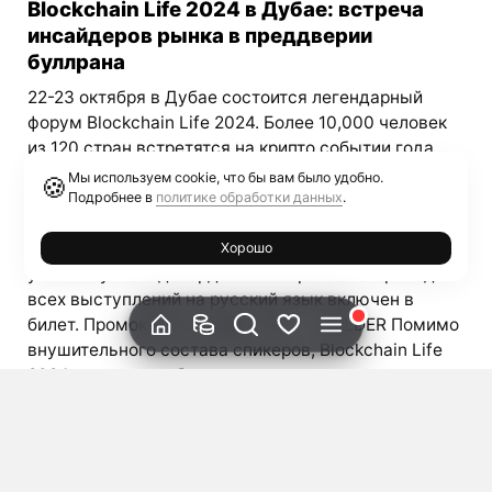
Blockchain Life 2024 в Дубае: встреча
инсайдеров рынка в преддверии
буллрана
22-23 октября в Дубае состоится легендарный
форум Blockchain Life 2024. Более 10,000 человек
из 120 стран встретятся на крипто событии года
для обмена инсайдерской информацией накануне
Мы используем cookie, что бы вам было удобно.
🍪
буллрана 2025. Экспертной аналитикой рынка
Подробнее в
политике обработки данных
.
поделятся знаменитые спикеры, которые прямо
сейчас закладывают фундамент роста рынка. Свое
Хорошо
участие уже подтвердили: Синхронный перевод
всех выступлений на русский язык включен в
билет. Промокод на скидку 10% — HOLDER Помимо
внушительного состава спикеров, Blockchain Life
2024 предлагает беспрецедентные возможности
для нетворкинга. Благодаря высокому качеству
премиальной аудитории, кулуарные переговоры
будут полны инсайдов и принесут чрезвычайно
полезные знакомства. Всего 2 дня на Blockchain