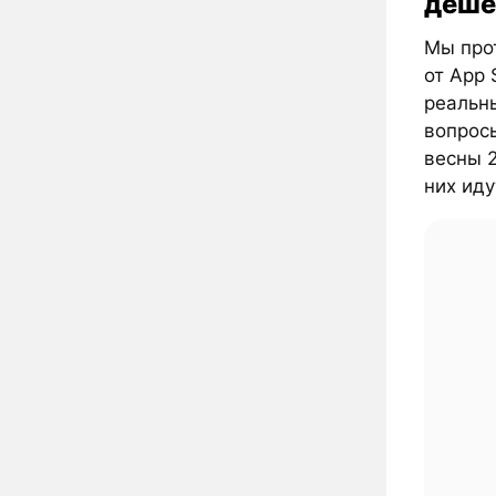
деше
Мы прот
от App 
реальны
вопрос
весны 2
них иду