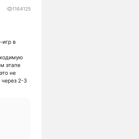
1164125
-игр в
бходимую
ом этапе
это не
 через 2-3