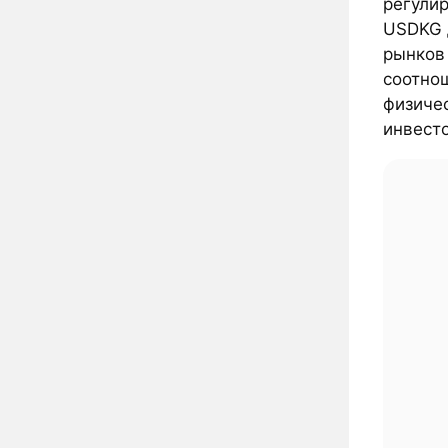
регули
USDKG 
рынков
соотно
физиче
инвест