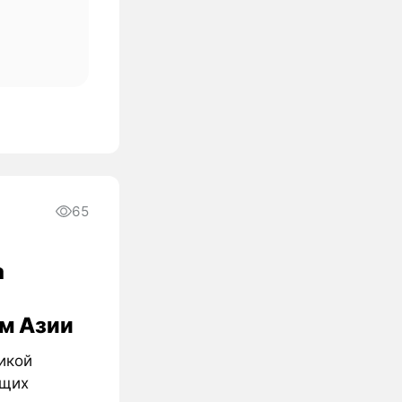
65
а
м Азии
икой
ущих