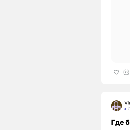
Vl
Где б