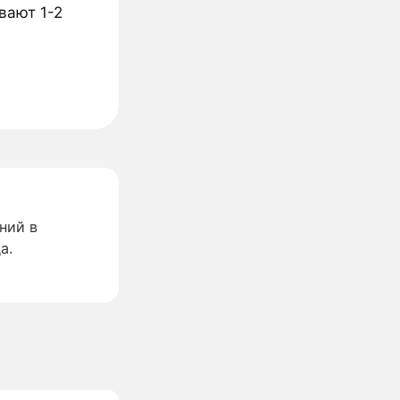
вают 1-2
ний в
а.