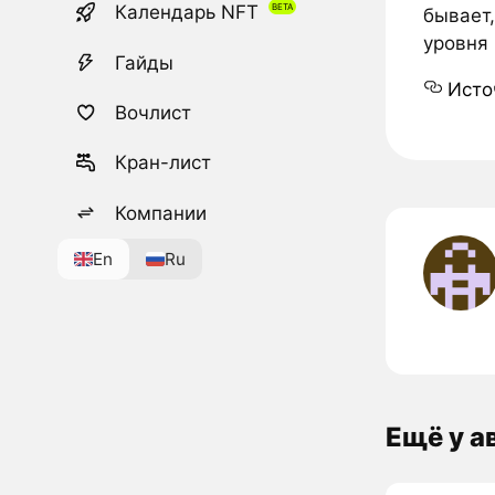
Календарь NFT
бывает,
уровня
Гайды
Исто
Вочлист
Кран-лист
Компании
En
Ru
Ещё у а