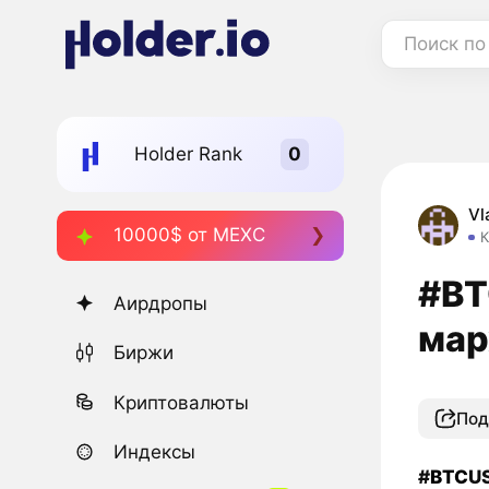
Поиск по
Holder Rank
Vl
10000$ от MEXC
К
#BT
Аирдропы
мар
Биржи
Криптовалюты
Под
Индексы
#
BTC
U