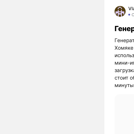
Vl
Гене
Генерат
Хомяке 
исполь
мини-иг
загрузк
стоит 
минуты