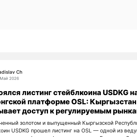
adislav Ch
 Май 2026
оялся листинг стейблкоина USDKG н
онгской платформе OSL: Кыргызстан
ывает доступ к регулируемым рынка
ченный золотом и выпущенный Кыргызской Республ
коин USDKG прошел листинг на OSL — одной из вед