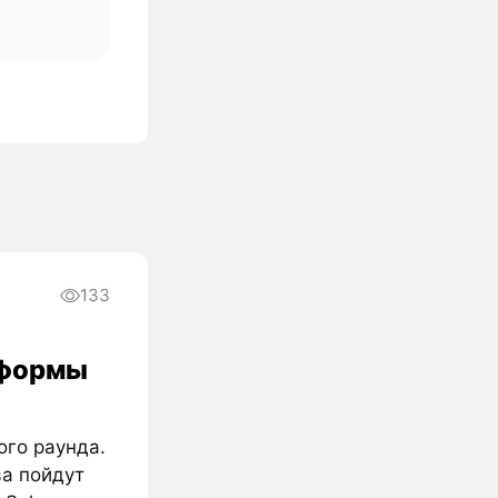
133
атформы
ого раунда.
ва пойдут