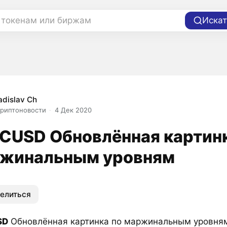
 токенам или биржам
Искат
adislav Ch
риптоновости
4 Дек 2020
CUSD Обновлённая картинк
жинальным уровням
елиться
SD
Обновлённая картинка по маржинальным уровням