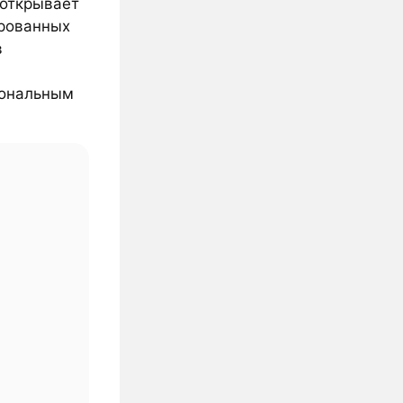
 открывает
ированных
в
иональным