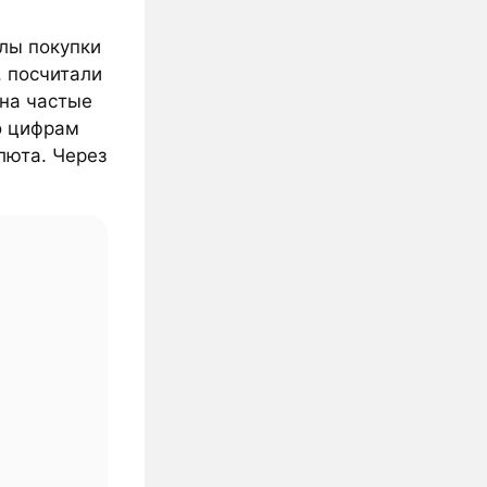
алы покупки
, посчитали
 на частые
о цифрам
люта. Через