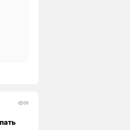
56
упать