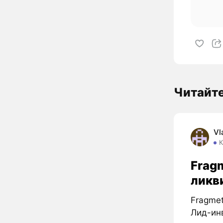
Читайт
Vl
К
Frag
ликв
Fragmet
Лид-инв