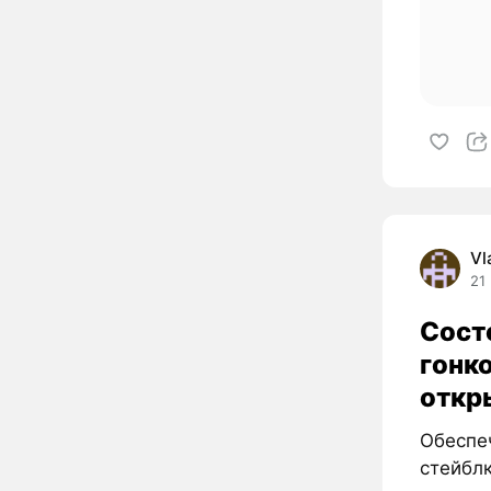
Vl
21
Сост
гонк
откр
Обеспе
стейбл