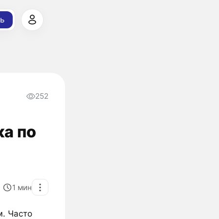
ь
252
а по
1
мин
. Часто