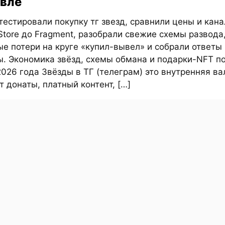
вле
естировали покупку тг звезд, сравнили цены и кан
Store до Fragment, разобрали свежие схемы развода
е потери на круге «купил-вывел» и собрали ответы
ы. Экономика звёзд, схемы обмана и подарки-NFT п
026 года Звёзды в ТГ (телеграм) это внутренняя ва
т донаты, платный контент, […]