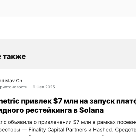
е также
adislav Ch
риптоновости
9 Фев 2025
metric привлек $7 млн на запуск пл
идного рестейкинга в Solana
ric объявила о привлечении $7 млн в рамках посевн
есторы — Finality Capital Partners и Hashed. Средст