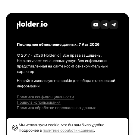
Последнее обновление данных: 7 Авг 2026
© 2017 - 2026 Holder.io | Все права защищены.
Не оказывает финансовых услуг. Вся информация
представленная на сайте носит ознакомительный
характер.
На сайте используются cookie для сбора статической
информации.
Политика конфиденциальности
Правила использования
Политика обработки персональных данных
Продукты
Мы используем cookie, что бы вам было удобно.
🍪
Ethereum GAS Tracker
Подробнее в
политике обработки данных
.