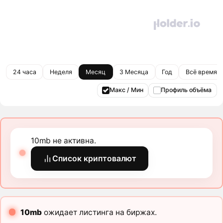
24 часа
Неделя
Месяц
3 Месяца
Год
Всё время
Макс / Мин
Профиль объёма
10mb не активна.
Список криптовалют
10mb
ожидает листинга на биржах.