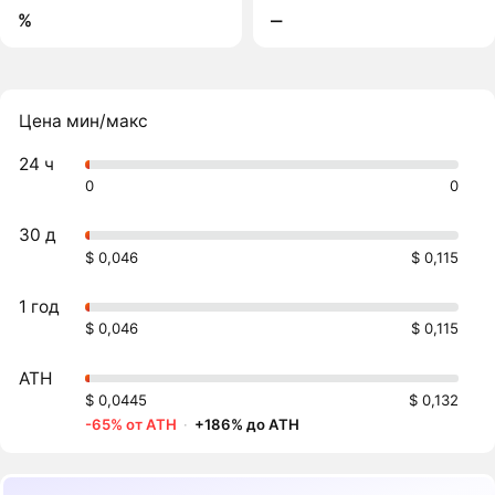
%
‒
Цена мин/макс
24 ч
0
0
30 д
$ 0,046
$ 0,115
1 год
$ 0,046
$ 0,115
ATH
$ 0,0445
$ 0,132
-65% от ATH
·
+186% до ATH