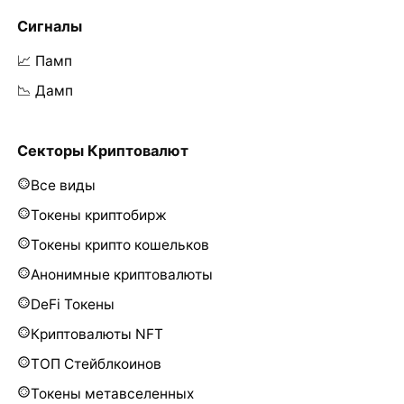
Сигналы
📈 Памп
📉 Дамп
Секторы Криптовалют
Все виды
Токены криптобирж
Токены крипто кошельков
Анонимные криптовалюты
DeFi Токены
Криптовалюты NFT
ТОП Стейблкоинов
Токены метавселенных