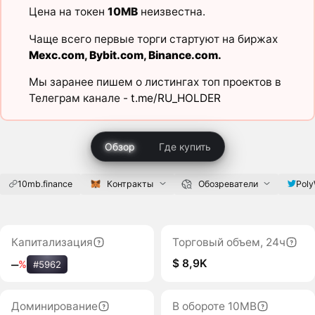
Цена на токен
10MB
неизвестна.
Чаще всего первые торги стартуют на биржах
Mexc.com
,
Bybit.com
,
Binance.com
.
Мы заранее пишем о листингах топ проектов в
Телеграм канале -
t.me/RU_HOLDER
Обзор
Где купить
10mb.finance
Контракты
Обозреватели
Pol
Капитализация
Торговый объем, 24ч
$ 8,9K
‒
%
#5962
Доминирование
В обороте 10MB