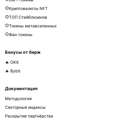
Криптовалюты NFT
ТОП Стейблкоинов
Токены метавселенных
Фан токены
Бонусы от бирж
🔥 OKX
🔥 Bybit
Документация
Методология
Секторные индексы
Раскрытие партнёрства