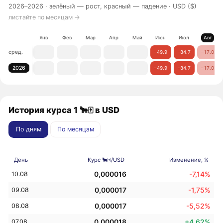
2026–2026 ·
зелёный — рост, красный — падение
· USD ($)
листайте по месяцам →
Янв
Фев
Мар
Апр
Май
Июн
Июл
Авг
сред.
−49.9
−84.7
−17.0
2026
−49.9
−84.7
−17.0
История курса 1 🐂🀄️ в USD
По дням
По месяцам
День
Курс 🐂🀄️/USD
Изменение, %
0,000016
-7,14%
10.08
0,000017
-1,75%
09.08
0,000017
-5,52%
08.08
0,000018
+4,62%
07.08