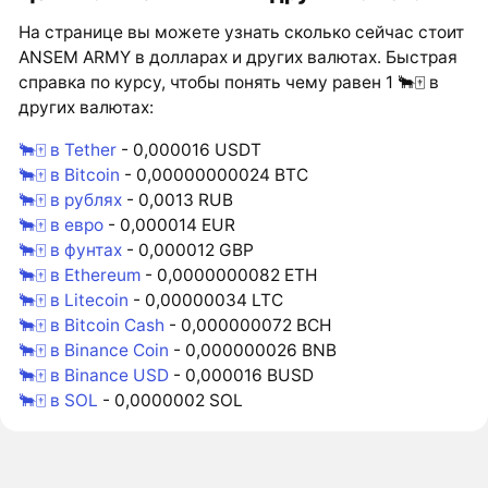
На странице вы можете узнать сколько сейчас стоит
ANSEM ARMY в долларах и других валютах. Быстрая
справка по курсу, чтобы понять чему равен 1 🐂🀄️ в
других валютах:
🐂🀄️ в Tether
- 0,000016 USDT
🐂🀄️ в Bitcoin
- 0,00000000024 BTC
🐂🀄️ в рублях
- 0,0013 RUB
🐂🀄️ в евро
- 0,000014 EUR
🐂🀄️ в фунтах
- 0,000012 GBP
🐂🀄️ в Ethereum
- 0,0000000082 ETH
🐂🀄️ в Litecoin
- 0,00000034 LTC
🐂🀄️ в Bitcoin Cash
- 0,000000072 BCH
🐂🀄️ в Binance Coin
- 0,000000026 BNB
🐂🀄️ в Binance USD
- 0,000016 BUSD
🐂🀄️ в SOL
- 0,0000002 SOL