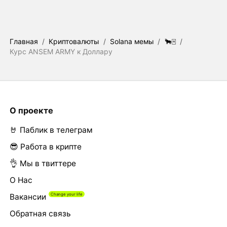
Главная
/
Криптовалюты
/
Solana мемы
/
🐂🀄️
/
Курс ANSEM ARMY к Доллару
О проекте
🤘 Паблик в телеграм
😎 Работа в крипте
👌 Мы в твиттере
О Нас
Вакансии
Обратная связь