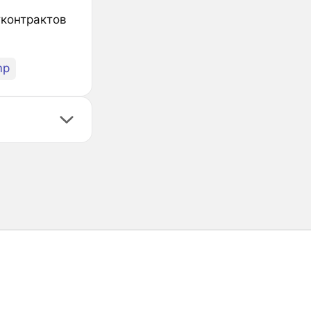
тконтрактов
mp