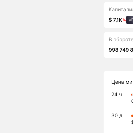
Капитали
$ 7,1K
%
#
В оборот
998 749 
Цена ми
24 ч
30 д