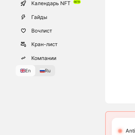
Календарь NFT
Гайды
Вочлист
Кран-лист
Компании
En
Ru
Ant