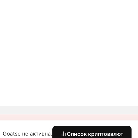
i-Goatse не активна.
Список криптовалют