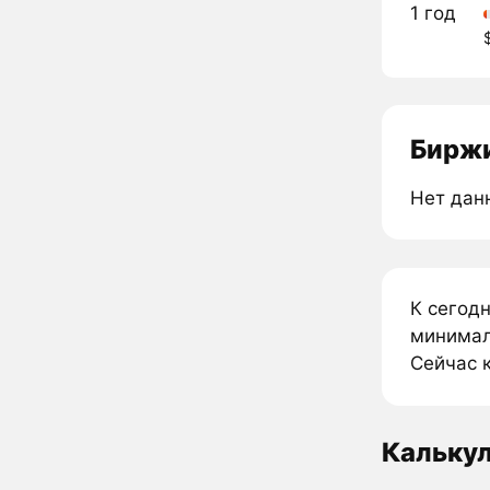
1 год
Биржи
Нет дан
К сегод
минималь
Сейчас к
Кальку