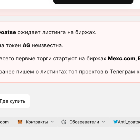
Goatse
ожидает листинга на биржах.
на токен
AG
неизвестна.
всего первые торги стартуют на биржах
Mexc.com
,
ранее пишем о листингах топ проектов в Телеграм 
Где купить
.com
Контракты
Обозреватели
Anti_goats