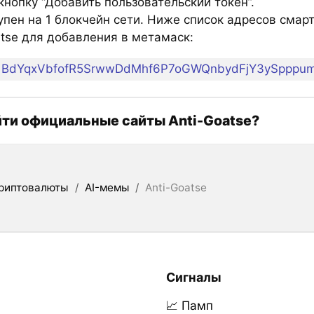
нопку “Добавить пользовательский токен”.
упен на 1 блокчейн сети. Ниже список адресов смар
atse для добавления в метамаск:
BdYqxVbfofR5SrwwDdMhf6P7oGWQnbydFjY3ySpppu
йти официальные сайты Anti-Goatse?
риптовалюты
/
AI-мемы
/
Anti-Goatse
Сигналы
📈 Памп