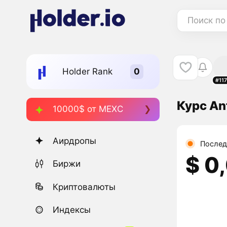
Поиск по
Holder Rank
#11
Курс An
10000$ от MEXC
Аирдропы
Послед
$ 0
Биржи
Криптовалюты
Индексы