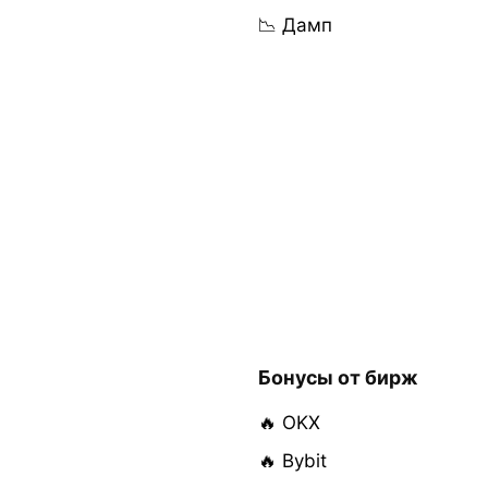
📉 Дамп
Бонусы от бирж
🔥 OKX
🔥 Bybit