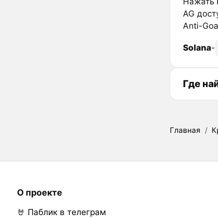
Нажать к
AG дост
Anti-Go
Solana
-
Где на
Главная
/
К
О проекте
🤘 Паблик в телеграм