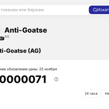
 токенам или биржам
Искат
Anti-Goatse
AG
787
ti-Goatse (AG)
нее обновление цены: 25 ноября
,0000071
24 часа
Не