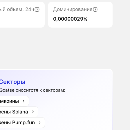
ый объем, 24ч
Доминирование
0,00000029%
Секторы
-Goatse оноситстя к секторам:
мкоины
кены Solana
кены Pump.fun