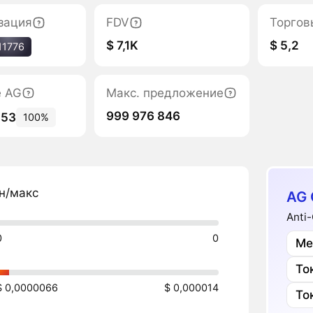
зация
FDV
Торгов
$ 7,1K
$ 5,2
11776
е AG
Макс. предложение
999 976 846
853
100%
н/макс
AG 
Anti
0
0
Ме
То
$ 0,0000066
$ 0,000014
То