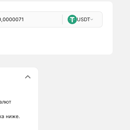
USDT
валют
ка ниже.