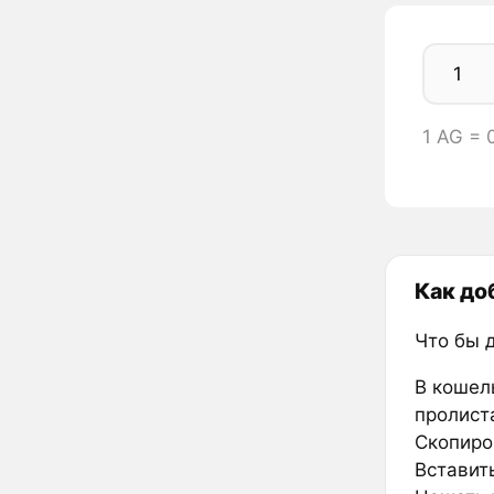
1 AG =
Как до
Что бы 
В кошел
пролиста
Скопиров
Вставить