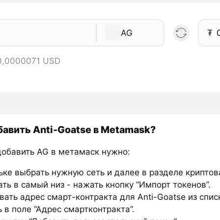
AG
₮
 0,0000071 USD
бавить Anti-Goatse в Metamask?
добавить AG в метамаск нужно:
ьке выбрать нужную сеть и далее в разделе крипто
ть в самый низ - нажать кнопку “Импорт токенов”.
ать адрес смарт-контракта для Anti-Goatse из спис
 в поле “Адрес смартконтракта”.