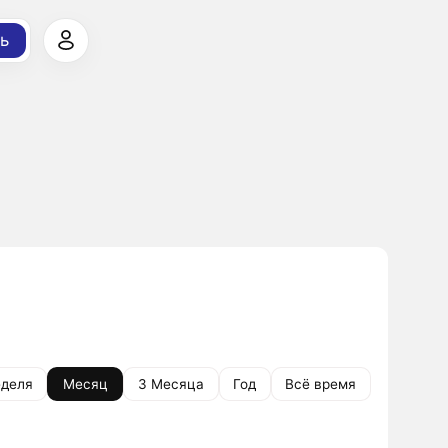
ь
деля
Месяц
3 Месяца
Год
Всё время