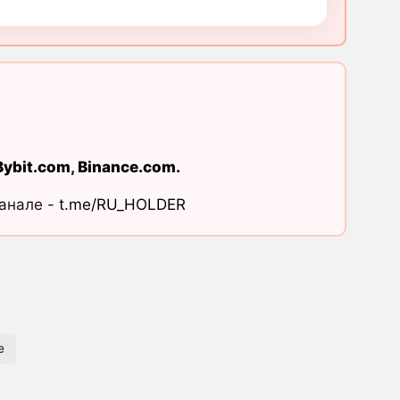
Bybit.com
,
Binance.com
.
канале -
t.me/RU_HOLDER
e