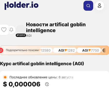
Новости artifical goblin
intelligence
AGI
#12012
AGI
11212
AGI
12580
AGI
1282
AGI
7750
AG
Подозрительно похожи
Курс artifical goblin intelligence (AGI)
Последнее обновление цены: 6 августа
$ 0,000006