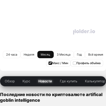
24 часа
Неделя
Месяц
3 Месяца
Год
Всё время
Макс / Мин
Профиль объёма
Обзор
Курс
Новости
Где купить
Калькулятор
Последние новости по криптовалюте artifical
goblin intelligence