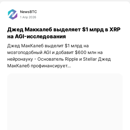
NewsBTC
1 Апр 2026
Джед Маккалеб выделяет $1 млрд в XRP
на AGI-исследования
Джед МакКалеб выделит $1 млрд на
мозгоподобный AGI и добавит $600 млн на
нейронауку - Основатель Ripple и Stellar Джед
МакКалеб профинансирует...