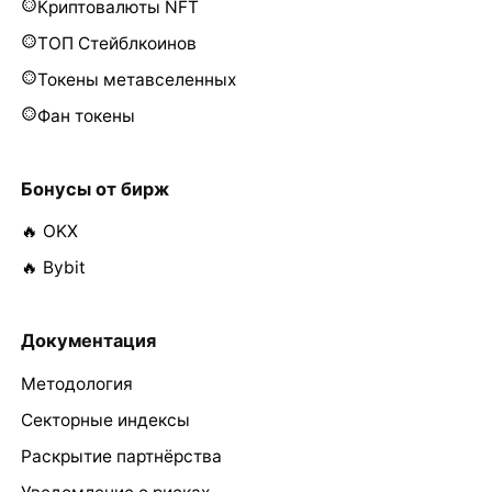
Криптовалюты NFT
ТОП Стейблкоинов
Токены метавселенных
Фан токены
Бонусы от бирж
🔥 OKX
🔥 Bybit
Документация
Методология
Секторные индексы
Раскрытие партнёрства